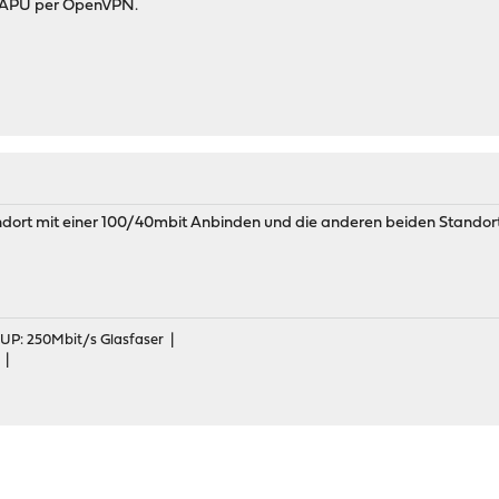
ie APU per OpenVPN.
ort mit einer 100/40mbit Anbinden und die anderen beiden Standort
 UP: 250Mbit/s Glasfaser |
 |