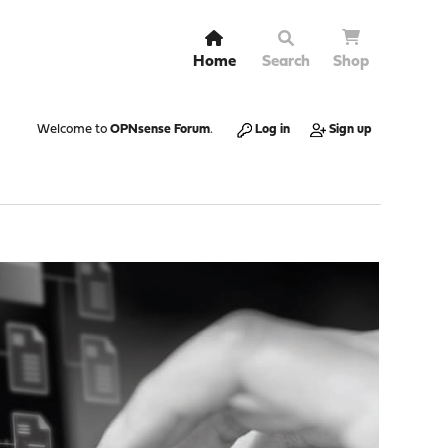
Home
Search
Shop
Welcome to
OPNsense Forum
.
Log in
Sign up