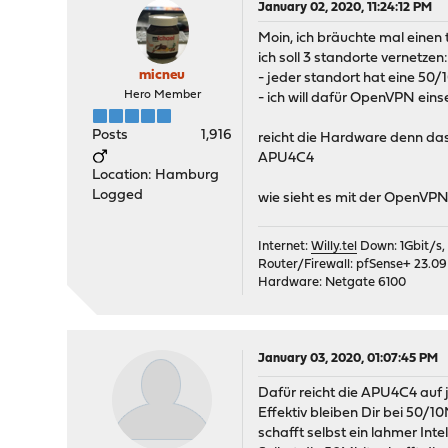
January 02, 2020, 11:24:12 PM
Moin, ich bräuchte mal einen 
ich soll 3 standorte vernetzen
micneu
- jeder standort hat eine 50
Hero Member
- ich will dafür OpenVPN eins
Posts
1,916
reicht die Hardware denn das 
APU4C4
Location: Hamburg
Logged
wie sieht es mit der OpenVPN
Internet:
Willy.tel
Down: 1Gbit/s,
Router/Firewall: pfSense+ 23.09
Hardware: Netgate 6100
January 03, 2020, 01:07:45 PM
Dafür reicht die APU4C4 auf 
Effektiv bleiben Dir bei 50/1
schafft selbst ein lahmer Int