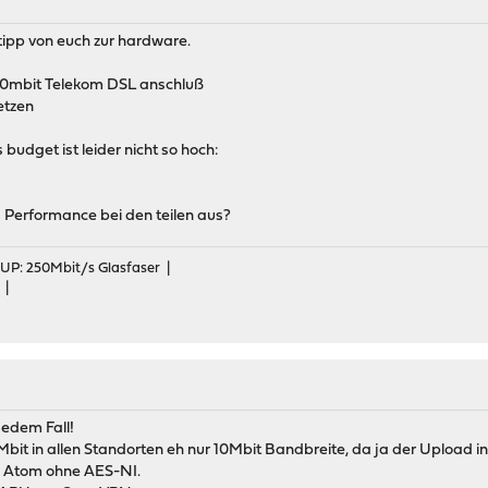
tipp von euch zur hardware.
:
/10mbit Telekom DSL anschluß
etzen
budget ist leider nicht so hoch:
 Performance bei den teilen aus?
 UP: 250Mbit/s Glasfaser |
 |
jedem Fall!
0Mbit in allen Standorten eh nur 10Mbit Bandbreite, da ja der Upload i
el Atom ohne AES-NI.