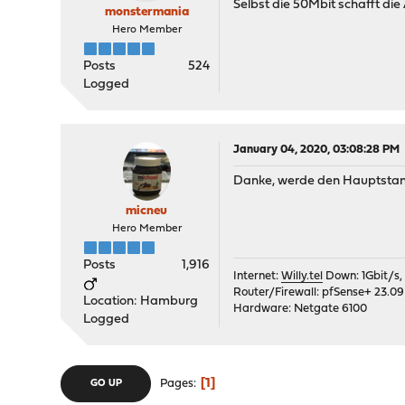
Selbst die 50Mbit schafft d
monstermania
Hero Member
Posts
524
Logged
January 04, 2020, 03:08:28 PM
Danke, werde den Hauptstand
micneu
Hero Member
Posts
1,916
Internet:
Willy.tel
Down: 1Gbit/s,
Router/Firewall: pfSense+ 23.09
Location: Hamburg
Hardware: Netgate 6100
Logged
1
Pages
GO UP