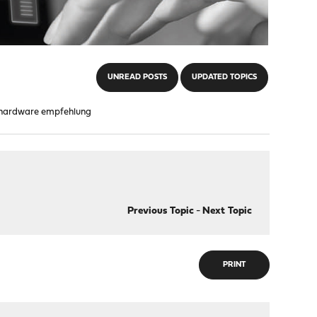
UNREAD POSTS
UPDATED TOPICS
/ hardware empfehlung
Previous Topic
-
Next Topic
PRINT