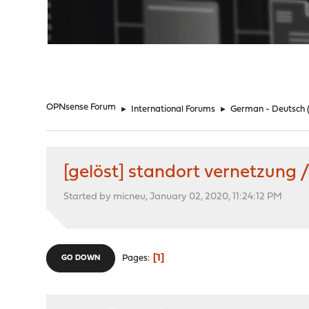
"
OPNsense Forum
►
International Forums
►
German - Deutsch
[gelöst] standort vernetzung
Started by micneu, January 02, 2020, 11:24:12 PM
1
Pages
GO DOWN