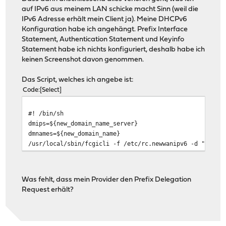
auf IPv6 aus meinem LAN schicke macht Sinn (weil die
IPv6 Adresse erhält mein Client ja). Meine DHCPv6
Konfiguration habe ich angehängt. Prefix Interface
Statement, Authentication Statement und Keyinfo
Statement habe ich nichts konfiguriert, deshalb habe ich
keinen Screenshot davon genommen.
Das Script, welches ich angebe ist:
Code
Select
#! /bin/sh
dmips=${new_domain_name_server}
dmnames=${new_domain_name}
/usr/local/sbin/fcgicli -f /etc/rc.newwanipv6 -d "inter
Was fehlt, dass mein Provider den Prefix Delegation
Request erhält?