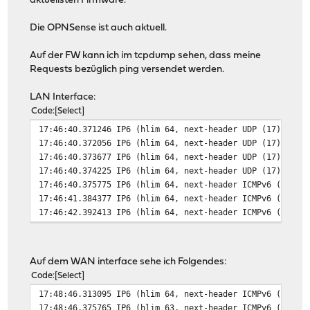
aktuellsten Firmware.
Die OPNSense ist auch aktuell.
Auf der FW kann ich im tcpdump sehen, dass meine
Requests bezüglich ping versendet werden.
LAN Interface:
Code
Select
17:46:40.371246 IP6 (hlim 64, next-header UDP (17) payl
17:46:40.372056 IP6 (hlim 64, next-header UDP (17) payl
17:46:40.373677 IP6 (hlim 64, next-header UDP (17) payl
17:46:40.374225 IP6 (hlim 64, next-header UDP (17) payl
17:46:40.375775 IP6 (hlim 64, next-header ICMPv6 (58) p
17:46:41.384377 IP6 (hlim 64, next-header ICMPv6 (58) p
17:46:42.392413 IP6 (hlim 64, next-header ICMPv6 (58) p
Auf dem WAN interface sehe ich Folgendes:
Code
Select
17:48:46.313095 IP6 (hlim 64, next-header ICMPv6 (58) p
17:48:46.375765 IP6 (hlim 63, next-header ICMPv6 (58) p