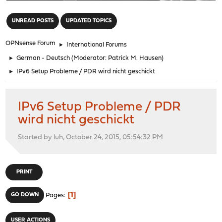
"
UNREAD POSTS
UPDATED TOPICS
OPNsense Forum
►
International Forums
►
German - Deutsch
(Moderator:
Patrick M. Hausen
)
►
IPv6 Setup Probleme / PDR wird nicht geschickt
IPv6 Setup Probleme / PDR
wird nicht geschickt
Started by luh, October 24, 2015, 05:54:32 PM
PRINT
1
GO DOWN
Pages
USER ACTIONS