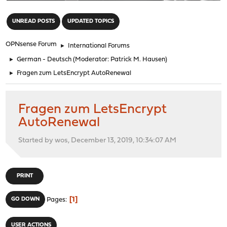
"
UNREAD POSTS
UPDATED TOPICS
OPNsense Forum
►
International Forums
►
German - Deutsch
(Moderator:
Patrick M. Hausen
)
►
Fragen zum LetsEncrypt AutoRenewal
Fragen zum LetsEncrypt
AutoRenewal
Started by wos, December 13, 2019, 10:34:07 AM
PRINT
1
GO DOWN
Pages
USER ACTIONS