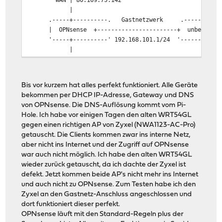
|
.-----+----------. Gastnetzwerk .------------
| OPNsense +-----------------------+ unbelegt 
'-----+----------' 192.168.101.1/24 '------------
|
LAN | 192.168.100.1/24
|
.-----+------.
Bis vor kurzem hat alles perfekt funktioniert. Alle Geräte
| LAN-Switch | (Netgear GS116Ev2)
bekommen per DHCP IP-Adresse, Gateway und DNS
'-+-+-+-+-+--'
von OPNsense. Die DNS-Auflösung kommt vom Pi-
| |
| |
|
.--------------
Hole. Ich habe vor einigen Tagen den alten WRT54GL
| |
| |
+---| AccessPoint 1 | (
gegen einen richtigen AP von Zyxel (NWA1123-AC-Pro)
| |
| |
'--------------
getauscht. Die Clients kommen zwar ins interne Netz,
| |
| |
.--------------
aber nicht ins Internet und der Zugriff auf OPNsense
| |
| +-----| AccessPoint 2 | (Lin
war auch nicht möglich. Ich habe den alten WRT54GL
| |
|
'--------------
wieder zurück getauscht, da ich dachte der Zyxel ist
| |
|
.--------------
defekt. Jetzt kommen beide AP's nicht mehr ins Internet
| |
+-------| Pi-Hole | (Odroid
und auch nicht zu OPNsense. Zum Testen habe ich den
| |
'--------------
Zyxel an den Gastnetz-Anschluss angeschlossen und
| |
.--------------
dort funktioniert dieser perfekt.
| +---------| Server | (DiskStati
OPNsense läuft mit den Standard-Regeln plus der
|
'--------------