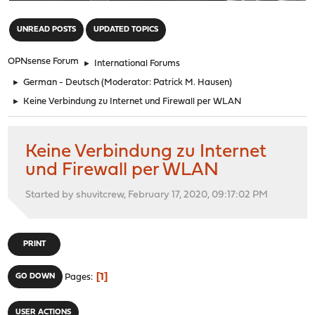
"
UNREAD POSTS
UPDATED TOPICS
OPNsense Forum
►
International Forums
►
German - Deutsch
(Moderator:
Patrick M. Hausen
)
►
Keine Verbindung zu Internet und Firewall per WLAN
Keine Verbindung zu Internet
und Firewall per WLAN
Started by shuvitcrew, February 17, 2020, 09:17:02 PM
PRINT
1
GO DOWN
Pages
USER ACTIONS