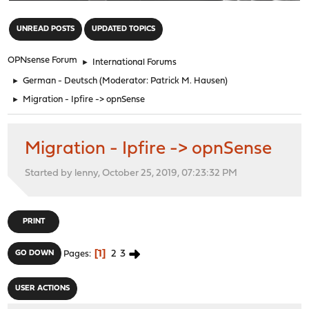
"
UNREAD POSTS
UPDATED TOPICS
OPNsense Forum
►
International Forums
►
German - Deutsch
(Moderator:
Patrick M. Hausen
)
►
Migration - Ipfire -> opnSense
Migration - Ipfire -> opnSense
Started by lenny, October 25, 2019, 07:23:32 PM
PRINT
1
2
3
GO DOWN
Pages
USER ACTIONS