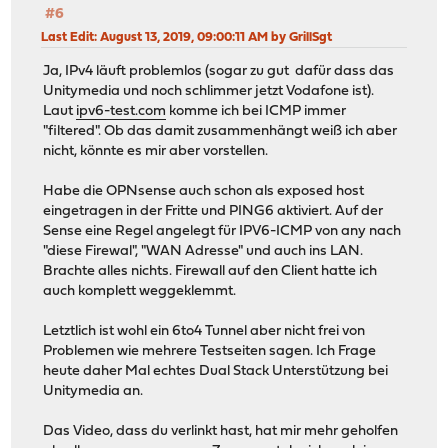
#6
Last Edit
: August 13, 2019, 09:00:11 AM by GrillSgt
Ja, IPv4 läuft problemlos (sogar zu gut dafür dass das
Unitymedia und noch schlimmer jetzt Vodafone ist).
Laut
ipv6-test.com
komme ich bei ICMP immer
"filtered". Ob das damit zusammenhängt weiß ich aber
nicht, könnte es mir aber vorstellen.
Habe die OPNsense auch schon als exposed host
eingetragen in der Fritte und PING6 aktiviert. Auf der
Sense eine Regel angelegt für IPV6-ICMP von any nach
"diese Firewal", "WAN Adresse" und auch ins LAN.
Brachte alles nichts. Firewall auf den Client hatte ich
auch komplett weggeklemmt.
Letztlich ist wohl ein 6to4 Tunnel aber nicht frei von
Problemen wie mehrere Testseiten sagen. Ich Frage
heute daher Mal echtes Dual Stack Unterstützung bei
Unitymedia an.
Das Video, dass du verlinkt hast, hat mir mehr geholfen