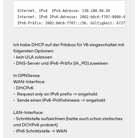
Internet, IPv4
IPv4-Adresse: 130.180.94.XX
Internet, IPv6 IPv6-Adresse: 2002:b0c6:f707:8000:464e:6
IPv6-Präfix: 2002:b0c6:f707::/56, Gültigkeit: 6727/3127
Ich habe DHCP auf der Fritzbox für V6 eingeschaltet mit
folgenden Optionen:
- kein ULA zulassen
- DNS-Server und IPv6-Präfix (IA_PD) zuweisen
In OPNSense
WAN-Interface:
- DHCPv6
- Request only an IPv6 prefix -> angehakt
- Sende einen IPv6-Präfixhinweis -> angehakt
LAN-Interface:
- Schnittstelle aufzeichnen (hatte auch schon statisches
und DCHPv6 probiert)
- IPv6 Schnittstelle -> WAN