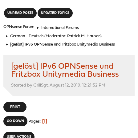
"
UNREAD POSTS
UPDATED TOPICS
OPNsense Forum
►
International Forums
►
German - Deutsch
(Moderator:
Patrick M. Hausen
)
►
[gelöst] IPv6 OPNSense und Fritzbox Unitymedia Business
[gelöst] IPv6 OPNSense und
Fritzbox Unitymedia Business
Started by GrillSgt, August 12, 2019, 12:21:52 PM
PRINT
1
GO DOWN
Pages
USER ACTIONS