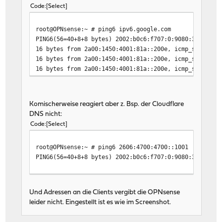
Code
Select
root@OPNsense:~ # ping6 ipv6.google.com
PING6(56=40+8+8 bytes) 2002:b0c6:f707:0:9080:34ff:fe9
16 bytes from 2a00:1450:4001:81a::200e, icmp_seq=0 hl
16 bytes from 2a00:1450:4001:81a::200e, icmp_seq=1 hl
16 bytes from 2a00:1450:4001:81a::200e, icmp_seq=2 hl
Komischerweise reagiert aber z. Bsp. der Cloudflare
DNS nicht:
Code
Select
root@OPNsense:~ # ping6 2606:4700:4700::1001
PING6(56=40+8+8 bytes) 2002:b0c6:f707:0:9080:34ff:fe9
Und Adressen an die Clients vergibt die OPNsense
leider nicht. Eingestellt ist es wie im Screenshot.