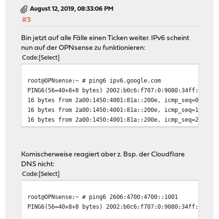
August 12, 2019, 08:33:06 PM
#3
Bin jetzt auf alle Fälle einen Ticken weiter. IPv6 scheint
nun auf der OPNsense zu funktionieren:
Code
Select
root@OPNsense:~ # ping6 ipv6.google.com
PING6(56=40+8+8 bytes) 2002:b0c6:f707:0:9080:34ff:fe9c:
16 bytes from 2a00:1450:4001:81a::200e, icmp_seq=0 hlim
16 bytes from 2a00:1450:4001:81a::200e, icmp_seq=1 hlim
16 bytes from 2a00:1450:4001:81a::200e, icmp_seq=2 hlim
Komischerweise reagiert aber z. Bsp. der Cloudflare
DNS nicht:
Code
Select
root@OPNsense:~ # ping6 2606:4700:4700::1001
PING6(56=40+8+8 bytes) 2002:b0c6:f707:0:9080:34ff:fe9c: