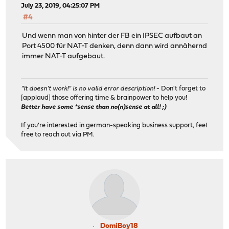
July 23, 2019, 04:25:07 PM
#4
Und wenn man von hinter der FB ein IPSEC aufbaut an
Port 4500 für NAT-T denken, denn dann wird annähernd
immer NAT-T aufgebaut.
"It doesn't work!" is no valid error description!
- Don't forget to
[applaud] those offering time & brainpower to help you!
Better have some *sense than no(n)sense at all! ;)
If you're interested in german-speaking business support, feel
free to reach out via PM.
DomiBoy18