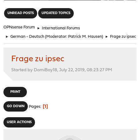
"
UNREAD POSTS
UPDATED TOPICS
OPNsense Forum
►
International Forums
►
German - Deutsch
(Moderator:
Patrick M. Hausen
)
►
Frage zu ipsec
Frage zu ipsec
Started by DomiBoy18, July 22, 2019, 08:23:27 PM
PRINT
1
GO DOWN
Pages
USER ACTIONS