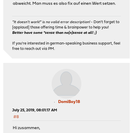
abweicht. Man muss es also fix auf einen Wert setzen.
"It doesn't work!" is no valid error description!
- Don't forget to
[applaud] those offering time & brainpower to help you!
Better have some *sense than no(n)sense at all! ;)
If you're interested in german-speaking business support, feel
free to reach out via PM.
DomiBoy18
July 25, 2019, 08:01:17 AM
#8
Hi zusammen,