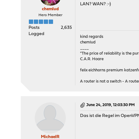
LAN? WAN? :-)
chemlud
Hero Member
Posts
2,635
Logged
kind regards
chemlud
____
"The price of reliability is the pu
C.A.R. Hoare
felix eichhorns premium katzenfu
A router is not a switch - A router
June 24, 2019, 12:03:30 PM
Das ist die Regel im OpenVPN
MichaelR