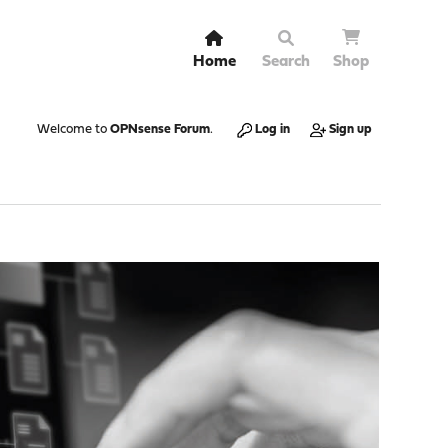
Home
Search
Shop
Welcome to
OPNsense Forum
.
Log in
Sign up