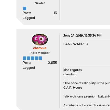
Newbie
Posts
13
Logged
June 24, 2019, 12:35:34 PM
LAN? WAN? :-)
chemlud
Hero Member
Posts
2,635
Logged
kind regards
chemlud
____
"The price of reliability is the pu
C.A.R. Hoare
felix eichhorns premium katzenfu
A router is not a switch - A router