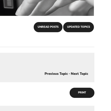
UNREAD POSTS
UPDATED TOPICS
Previous Topic
-
Next Topic
PRINT