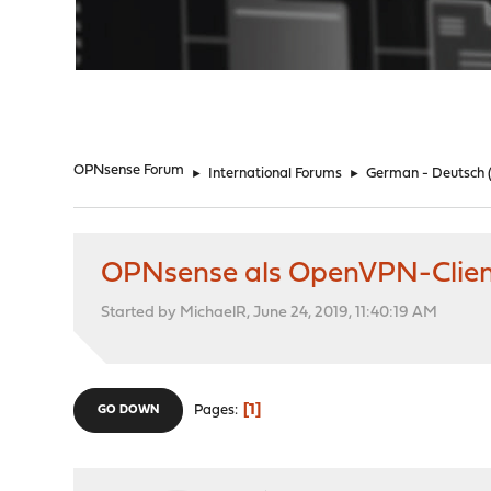
"
OPNsense Forum
►
International Forums
►
German - Deutsch
OPNsense als OpenVPN-Clie
Started by MichaelR, June 24, 2019, 11:40:19 AM
1
Pages
GO DOWN