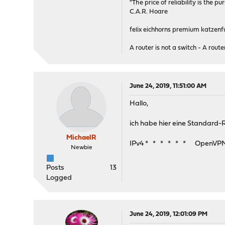
"The price of reliability is the pu
C.A.R. Hoare
felix eichhorns premium katzenfu
A router is not a switch - A router
June 24, 2019, 11:51:00 AM
Hallo,
ich habe hier eine Standard-R
MichaelR
IPv4 * * * * * * OpenVP
Newbie
Posts
13
Logged
June 24, 2019, 12:01:09 PM