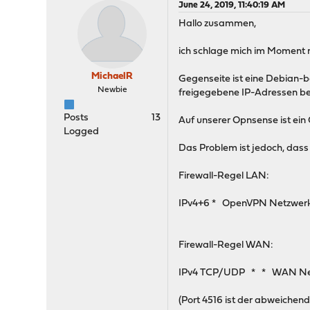
June 24, 2019, 11:40:19 AM
Hallo zusammen,
ich schlage mich im Moment m
MichaelR
Gegenseite ist eine Debian-ba
Newbie
freigegebene IP-Adressen berei
Posts
13
Auf unserer Opnsense ist ein
Logged
Das Problem ist jedoch, dass 
Firewall-Regel LAN:
IPv4+6 * OpenVPN Netzwe
Firewall-Regel WAN:
IPv4 TCP/UDP * * WAN Ne
(Port 4516 ist der abweiche