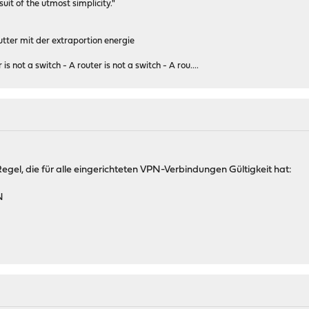
rsuit of the utmost simplicity."
tter mit der extraportion energie
 is not a switch - A router is not a switch - A rou....
egel, die für alle eingerichteten VPN-Verbindungen Gültigkeit hat:
N