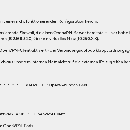
it einer nicht funktionierenden Konfiguration herum:
sierende Firewall, die einen OpenVPN-Server bereitstellt - hier habe ic
t (192.168.32.X) über ein virtuelles Netz (10.250.X.X).
 OpenVPN-Client aktiviert - der Verbindungsaufbau klappt ordnungsg
ich aus unserem internen Netz nicht auf die externen IPs zugreifen kan
rk * * * * LAN REGEL: OpenVPN nach LAN
tzwerk 4516 * OpenVPN Client
nde OpenVPN-Port)