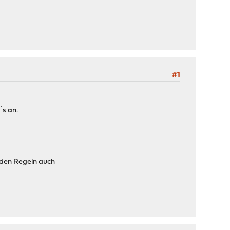
#1
´s an.
nden Regeln auch