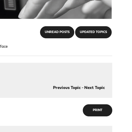
UNREAD POSTS
UPDATED TOPICS
rface
Previous Topic
-
Next Topic
PRINT