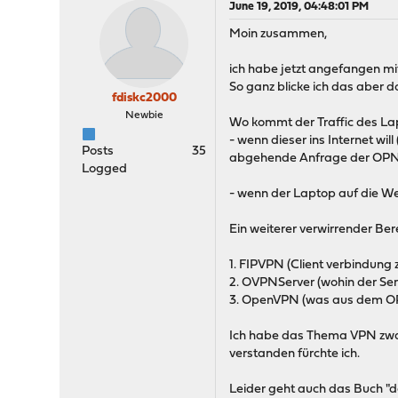
June 19, 2019, 04:48:01 PM
Moin zusammen,
ich habe jetzt angefangen mi
So ganz blicke ich das aber d
fdiskc2000
Newbie
Wo kommt der Traffic des La
- wenn dieser ins Internet w
Posts
35
abgehende Anfrage der OPNs
Logged
- wenn der Laptop auf die W
Ein weiterer verwirrender Be
1. FIPVPN (Client verbindung 
2. OVPNServer (wohin der Ser
3. OpenVPN (was aus dem O
Ich habe das Thema VPN zwar
verstanden fürchte ich.
Leider geht auch das Buch "de