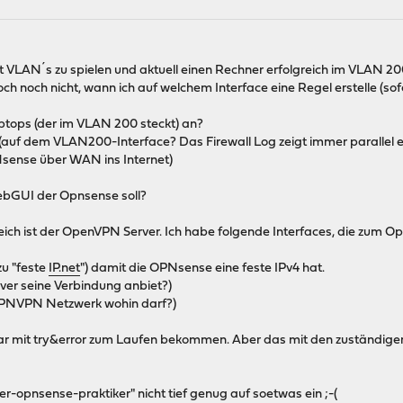
t VLAN´s zu spielen und aktuell einen Rechner erfolgreich im VLAN 2
och noch nicht, wann ich auf welchem Interface eine Regel erstelle (s
ptops (der im VLAN 200 steckt) an?
ill (auf dem VLAN200-Interface? Das Firewall Log zeigt immer paralle
ense über WAN ins Internet)
ebGUI der Opnsense soll?
reich ist der OpenVPN Server. Ich habe folgende Interfaces, die zum
zu "feste
IP.net
") damit die OPNsense eine feste IPv4 hat.
ver seine Verbindung anbiet?)
PNVPN Netzwerk wohin darf?)
 mit try&error zum Laufen bekommen. Aber das mit den zuständigen 
r-opnsense-praktiker" nicht tief genug auf soetwas ein ;-(