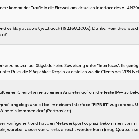
netz kommt der Traffic in die Firewall am virtuellen Interface des VLAN20
nd es klappt soweit jetzt auch (192.168.200.x). Danke. Rein theoretisc
eln?
er zu nutzen benötigst du keine Zuweisung unter "Interfaces". Es genüg
unter Rules die Möglichkeit Regeln zu erstellen wo die Clients des VPN Ne
lt einen Client-Tunnel zu einem Anbieter auf um die feste IPv4 zu b
pnc1 angelegt und ist bei mir einem Interface "
FIPNET
" zugeordnet. 
FW herein kommen darf (Portbasiert).
er konfiguriert und hat den Netzwerkport ovpns2 bekommen, von mir 
n, worüber dieser von Clients erreicht werden kann (mag Quatsch sein).