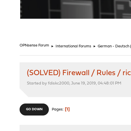
"
OPNsense Forum
►
International Forums
►
German - Deutsch
(SOLVED) Firewall / Rules / ri
Started by fdiskc2000, June 19, 2019, 04:48:01 PM
1
Pages
GO DOWN