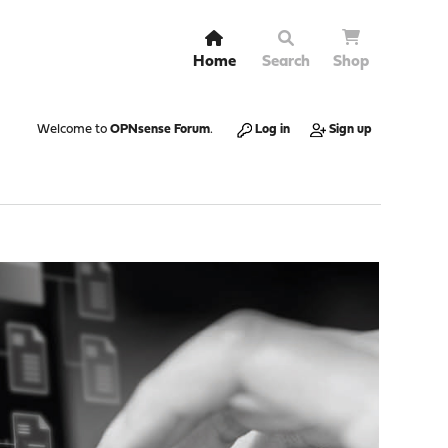
Home
Search
Shop
Welcome to
OPNsense Forum
.
Log in
Sign up