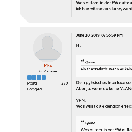
Was autom. in der FW auftauch
ich hiermit steuern kann, wo
June 20, 2019, 07:35:39 PM
Hi,
Quote
Mks
ein theoretisch: wenn es kei
Sr. Member
Dein pyhsisches Interface sol
Posts
279
Aber ja, wenn du keine VLANs
Logged
VPN:
Was willst du eigentlich erre
Quote
Was autom. in der FW auftauc