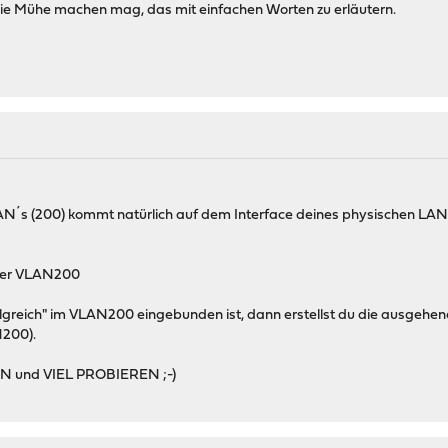
die Mühe machen mag, das mit einfachen Worten zu erläutern.
 LAN´s (200) kommt natürlich auf dem Interface deines physischen LAN
der VLAN200
lgreich" im VLAN200 eingebunden ist, dann erstellst du die ausgehe
N200).
SEN und VIEL PROBIEREN ;-)