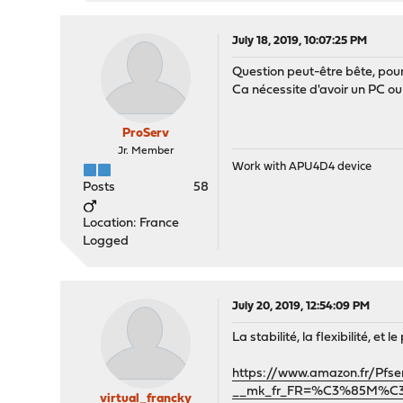
July 18, 2019, 10:07:25 PM
Question peut-être bête, pour
Ca nécessite d'avoir un PC o
ProServ
Jr. Member
Work with APU4D4 device
Posts
58
Location: France
Logged
July 20, 2019, 12:54:09 PM
La stabilité, la flexibilité, e
https://www.amazon.fr/Pfs
__mk_fr_FR=%C3%85M%C3
virtual_francky