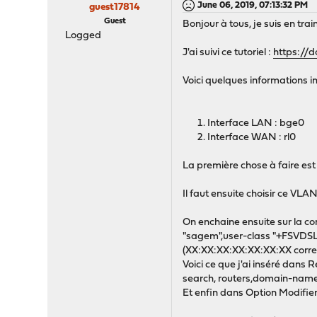
June 06, 2019, 07:13:32 PM
guest17814
Guest
Bonjour à tous, je suis en tr
Logged
J'ai suivi ce tutoriel :
https://
Voici quelques informations i
Interface LAN : bge0
Interface WAN : rl0
La première chose à faire est
Il faut ensuite choisir ce V
On enchaine ensuite sur la co
"sagem",user-class "+FSVDSL
(XX:XX:XX:XX:XX:XX:XX corre
Voici ce que j'ai inséré dan
search, routers,domain-name
Et enfin dans Option Modifier