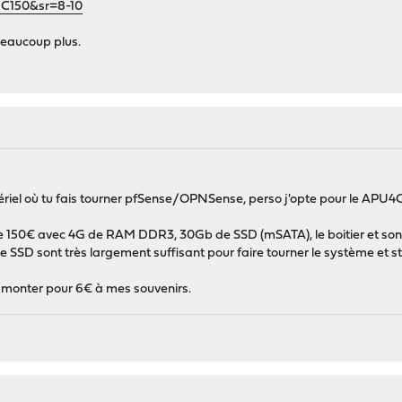
C150&sr=8-10
eaucoup plus.
ériel où tu fais tourner pfSense/OPNSense, perso j'opte pour le APU4C
s de 150€ avec 4G de RAM DDR3, 30Gb de SSD (mSATA), le boitier et so
SSD sont très largement suffisant pour faire tourner le système et st
monter pour 6€ à mes souvenirs.