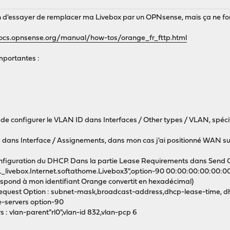
ain d'essayer de remplacer ma Livebox par un OPNsense, mais ça ne fo
docs.opnsense.org/manual/how-tos/orange_fr_fttp.html
mportantes :
 de configurer le VLAN ID dans Interfaces / Other types / VLAN, spécif
LAN dans Interface / Assignements, dans mon cas j'ai positionné WAN s
nfiguration du DHCP. Dans la partie Lease Requirements dans Send Opti
_livebox.Internet.softathome.Livebox3",option-90 00:00:00:00:00:
spond à mon identifiant Orange convertit en hexadécimal)
s Request Option : subnet-mask,broadcast-address,dhcp-lease-time, 
-servers option-90
s : vlan-parent"rl0",vlan-id 832,vlan-pcp 6