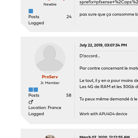
sprefix=pfsense+%2Caps%2
Newbie
pas sure que ça consomme b
Posts
24
Logged
July 22, 2019, 03:07:34 PM
D'accord...
Par contre concernant le mat
ProServ
Le tout, il y en a pour moin
Jr. Member
Les 4G de RAM et les 30Gb de 
Posts
58
Tu peux même demandé à le 
Location: France
Logged
Work with APU4D4 device
March 07, 2020, 12:12:55 AM