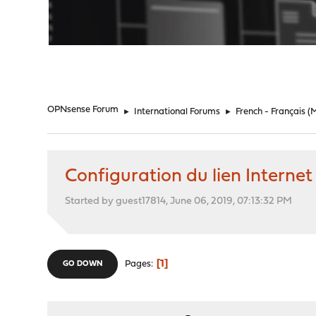
"
OPNsense Forum
►
International Forums
►
French - Français
(
Configuration du lien Interne
Started by guest17814, June 06, 2019, 07:13:32 PM
1
Pages
GO DOWN