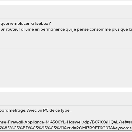
quoi remplacer la livebox ?
u un routeur allumé en permanence qui je pense consomme plus que la
t le paramétrage. Avec un PC de ce type :
ense-Firewall-Appliance-Mi4300YL-Haswell/dp/B07KX4HQ4L/ref=sr
%85%C5%BD%C3%95%C3%91&crid=2OMI7R9FT6G0J&keywords=pf