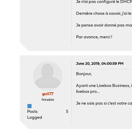
Je n'ai pas configuré le DHC
Dernière chose à savoir, j'ai l
Je pense avoir donné pas mal
Par avance, merci !
June 20, 2019, 04:00:59 PM
Bonjour,
Ayant une Livebox Business, i
livebox pro...
guil77
Newbie
Je ne sais pas si c'est votre c
Posts
5
Logged