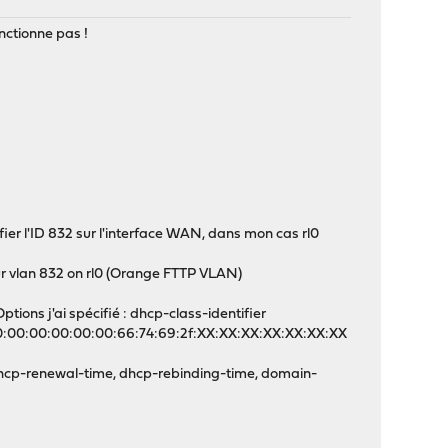
nctionne pas !
ier l'ID 832 sur l'interface WAN, dans mon cas rl0
ur vlan 832 on rl0 (Orange FTTP VLAN)
ons j'ai spécifié : dhcp-class-identifier
00:00:00:00:00:00:66:74:69:2f:XX:XX:XX:XX:XX:XX:XX
dhcp-renewal-time, dhcp-rebinding-time, domain-