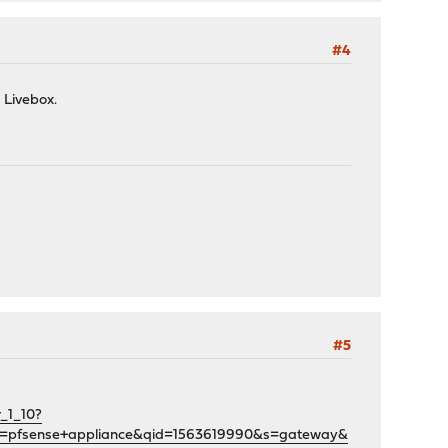
#4
 Livebox.
#5
_1_10?
sense+appliance&qid=1563619990&s=gateway&