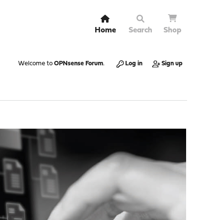
Home
Search
Shop
Welcome to
OPNsense Forum
.
Log in
Sign up