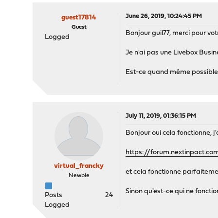
June 26, 2019, 10:24:45 PM
guest17814
Guest
Bonjour guil77, merci pour vo
Logged
Je n'ai pas une Livebox Busines
Est-ce quand même possible 
July 11, 2019, 01:36:15 PM
Bonjour oui cela fonctionne, j'a
https://forum.nextinpact.co
virtual_francky
et cela fonctionne parfaitemen
Newbie
Sinon qu'est-ce qui ne fonct
Posts
24
Logged