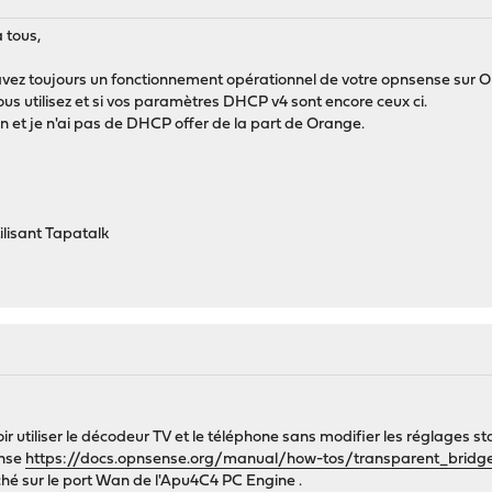
 tous,
avez toujours un fonctionnement opérationnel de votre opnsense sur 
us utilisez et si vos paramètres DHCP v4 sont encore ceux ci.
n et je n'ai pas de DHCP offer de la part de Orange.
lisant Tapatalk
r utiliser le décodeur TV et le téléphone sans modifier les réglages stan
ense
https://docs.opnsense.org/manual/how-tos/transparent_bridge
ché sur le port Wan de l'Apu4C4 PC Engine .