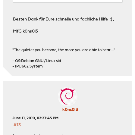
Besten Dank für Eure schnelle und fachliche Hilfe ;) ,
MfG k0ns0l3
"The quieter you become, the more you are able to hear...."
- OS:Debian GNU/Linux sid
- IPU662 System
k0ns0l3
June 11, 2019, 02:27:45 PM
#13