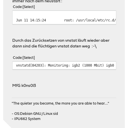
immer nach dem neustart :
Code
Select
Jun 11 14:15:24
root: /usr/local/etc/rc.d/vnsta
Durch das Zurücksetzen von vnstat läuft wieder aber
dann sind die flüchtigen vnstat daten weg :-\
Code
Select
vnstatd[84203]: Monitoring: igb2 (1000 Mbit) igb0 (1000
MfG k0ns0l3
"The quieter you become, the more you are able to hear...."
- OS:Debian GNU/Linux sid
- IPU662 System