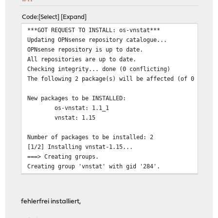
Code
Select
Expand
***GOT REQUEST TO INSTALL: os-vnstat***
Updating OPNsense repository catalogue...
OPNsense repository is up to date.
All repositories are up to date.
Checking integrity... done (0 conflicting)
The following 2 package(s) will be affected (of 0 check
New packages to be INSTALLED:
os-vnstat: 1.1_1
vnstat: 1.15
Number of packages to be installed: 2
[1/2] Installing vnstat-1.15...
===> Creating groups.
Creating group 'vnstat' with gid '284'.
===> Creating users
Creating user 'vnstat' with uid '284'.
[1/2] Extracting vnstat-1.15: .......... done
fehlerfrei installiert,
[2/2] Installing os-vnstat-1.1_1...
[2/2] Extracting os-vnstat-1.1_1: .......... done