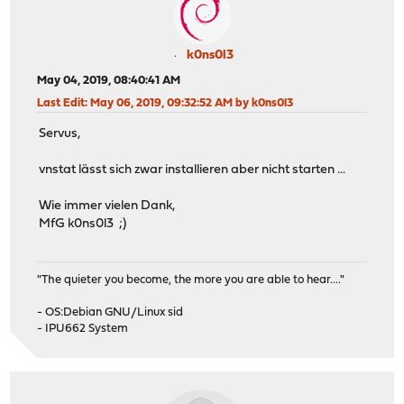
k0ns0l3
May 04, 2019, 08:40:41 AM
Last Edit
: May 06, 2019, 09:32:52 AM by k0ns0l3
Servus,
vnstat lässt sich zwar installieren aber nicht starten ...
Wie immer vielen Dank,
MfG k0ns0l3 ;)
"The quieter you become, the more you are able to hear...."
- OS:Debian GNU/Linux sid
- IPU662 System