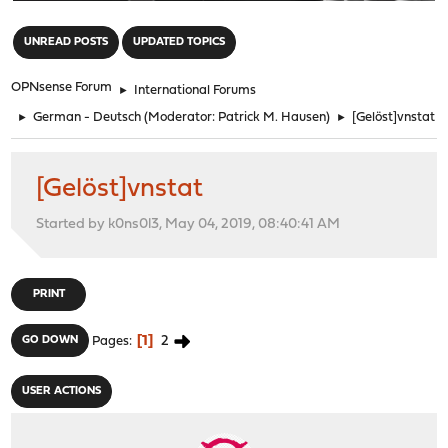
"
UNREAD POSTS
UPDATED TOPICS
OPNsense Forum
►
International Forums
►
German - Deutsch
(Moderator:
Patrick M. Hausen
)
►
[Gelöst]vnstat
[Gelöst]vnstat
Started by k0ns0l3, May 04, 2019, 08:40:41 AM
PRINT
1
2
GO DOWN
Pages
USER ACTIONS