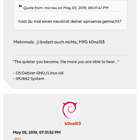
Quote from: micneu on May 05, 2019, 06:01:41 PM
hast du mal einen neustrat deiner opnsense gemacht?
Mehrmals ;) ändert auch nichts, MfG k0ns0l3
"The quieter you become, the more you are able to hear...."
- OS:Debian GNU/Linux sid
- IPU662 System
k0ns0l3
May 05, 2019, 07:31:52 PM
#11