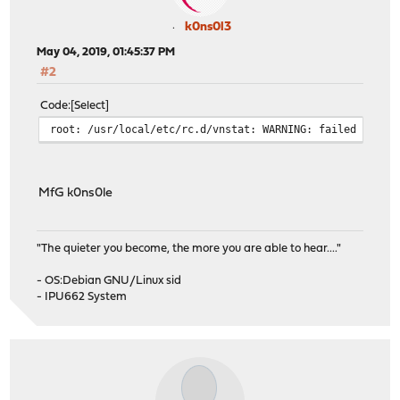
k0ns0l3
May 04, 2019, 01:45:37 PM
#2
Code
Select
root: /usr/local/etc/rc.d/vnstat: WARNING: failed to st
MfG k0ns0le
"The quieter you become, the more you are able to hear...."
- OS:Debian GNU/Linux sid
- IPU662 System