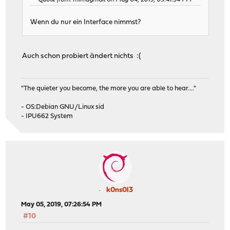
Quote from: mimugmail on May 04, 2019, 09:41:34 PM
Wenn du nur ein Interface nimmst?
Auch schon probiert ändert nichts :(
"The quieter you become, the more you are able to hear...."
- OS:Debian GNU/Linux sid
- IPU662 System
k0ns0l3
May 05, 2019, 07:26:54 PM
#10