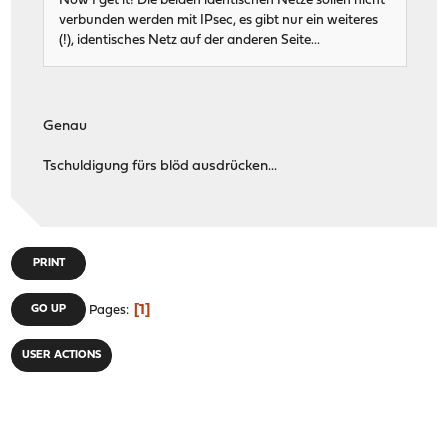
Now I get it! Die beiden identischen Netze sollen nicht
verbunden werden mit IPsec, es gibt nur ein weiteres
(!), identisches Netz auf der anderen Seite...
Genau
Tschuldigung fürs blöd ausdrücken...
PRINT
1
GO UP
Pages
USER ACTIONS