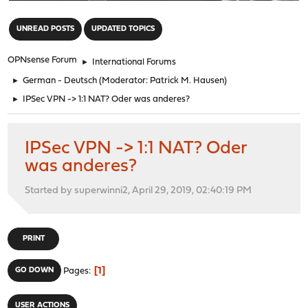
"
UNREAD POSTS
UPDATED TOPICS
OPNsense Forum
►
International Forums
►
German - Deutsch
(Moderator:
Patrick M. Hausen
)
►
IPSec VPN -> 1:1 NAT? Oder was anderes?
IPSec VPN -> 1:1 NAT? Oder
was anderes?
Started by superwinni2, April 29, 2019, 02:40:19 PM
PRINT
1
GO DOWN
Pages
USER ACTIONS