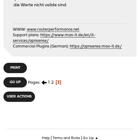
die Werte nicht valide sind
WWW:
www.routerperformance.net
Support plans:
https://www.max-it.de/en/it-
services/opnsense/
Commercial Plugins (German):
https://opnsense.max-it.de/
PRINT
1
2
3
GO UP
Pages
USER ACTIONS
|
|
Help
Terms and Rules
Go Up ▲