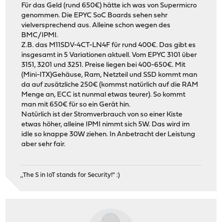
Für das Geld (rund 650€) hätte ich was von Supermicro
genommen. Die EPYC SoC Boards sehen sehr
vielversprechend aus. Alleine schon wegen des
BMC/IPMI.
Z.B. das M11SDV-4CT-LN4F für rund 400€. Das gibt es
insgesamt in 5 Variationen aktuell. Vom EPYC 3101 über
3151, 3201 und 3251. Preise liegen bei 400-650€. Mit
(Mini-ITX)Gehäuse, Ram, Netzteil und SSD kommt man
da auf zusätzliche 250€ (kommst natürlich auf die RAM
Menge an, ECC ist nunmal etwas teurer). So kommt
man mit 650€ für so ein Gerät hin.
Natürlich ist der Stromverbrauch von so einer Kiste
etwas höher, alleine IPMI nimmt sich 5W. Das wird im
idle so knappe 30W ziehen. In Anbetracht der Leistung
aber sehr fair.
,,The S in IoT stands for Security!" :)