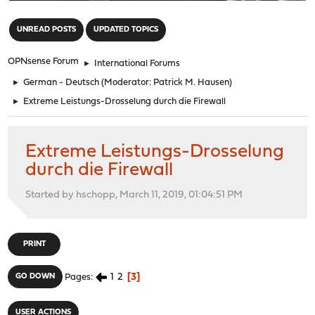
"
UNREAD POSTS
UPDATED TOPICS
OPNsense Forum
►
International Forums
►
German - Deutsch
(Moderator:
Patrick M. Hausen
)
►
Extreme Leistungs-Drosselung durch die Firewall
Extreme Leistungs-Drosselung
durch die Firewall
Started by hschopp, March 11, 2019, 01:04:51 PM
PRINT
1
2
3
GO DOWN
Pages
USER ACTIONS