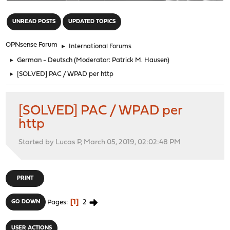
"
UNREAD POSTS
UPDATED TOPICS
OPNsense Forum
►
International Forums
►
German - Deutsch
(Moderator:
Patrick M. Hausen
)
►
[SOLVED] PAC / WPAD per http
[SOLVED] PAC / WPAD per
http
Started by Lucas P, March 05, 2019, 02:02:48 PM
PRINT
1
2
GO DOWN
Pages
USER ACTIONS