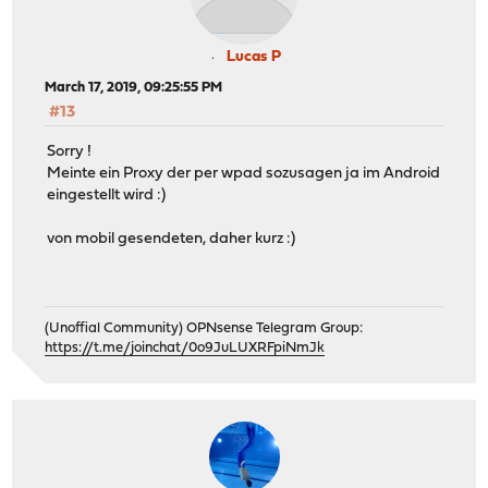
Lucas P
March 17, 2019, 09:25:55 PM
#13
Sorry !
Meinte ein Proxy der per wpad sozusagen ja im Android
eingestellt wird :)
von mobil gesendeten, daher kurz :)
(Unoffial Community) OPNsense Telegram Group:
https://t.me/joinchat/0o9JuLUXRFpiNmJk