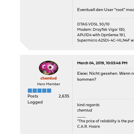
Eventuell den User "root" modi
DTAG VDSL 50/10
Modem: DrayTek Vigor 130,
APU1D4 with OpnSense 19.1,
Supermicro A2SDi-4C-HLN4F wit
March 04, 2019, 10:03:46 PM
Eieiei. Nicht gesehen. Wenn ro
chemlud
kommen?
Hero Member
Posts
2,635
Logged
kind regards
chemlud
____
"The price of reliability is the pu
C.A.R. Hoare