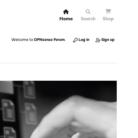
Home
Search
Shop
Welcome to
OPNsense Forum
.
Log in
Sign up