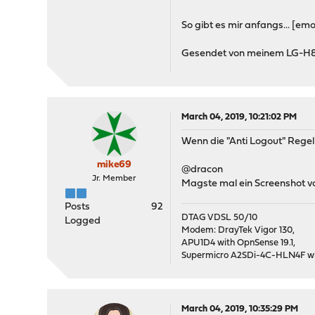
So gibt es mir anfangs... [emo
Gesendet von meinem LG-H81
March 04, 2019, 10:21:02 PM
Wenn die "Anti Logout" Regel 
mike69
@dracon
Jr. Member
Magste mal ein Screenshot v
Posts
92
DTAG VDSL 50/10
Logged
Modem: DrayTek Vigor 130,
APU1D4 with OpnSense 19.1,
Supermicro A2SDi-4C-HLN4F wit
March 04, 2019, 10:35:29 PM