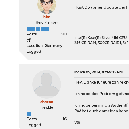
Hast Du vorher Update der F
hbc
Hero Member
Posts
501
Intel(R) Xeon(R) Silver 4116 CPU
256 GB RAM, 300GB RAID1, 3x4
Location: Germany
Logged
March 05, 2019, 02:49:25 PM
Hey, Danke für eure zahlrei
Ich habe das Problem gefun
dracon
Ich habe bei mir als Authentf
Newbie
PW hat auch anmelden kann
Posts
16
VG
Logged