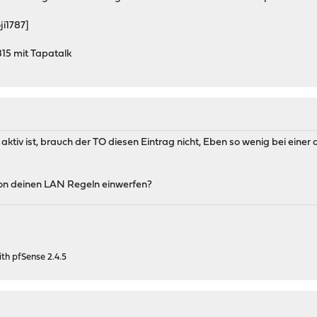
ji1787]
5 mit Tapatalk
aktiv ist, brauch der TO diesen Eintrag nicht, Eben so wenig bei einer 
on deinen LAN Regeln einwerfen?
h pfSense 2.4.5