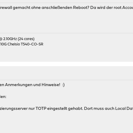
irewall gemacht ohne anschließenden Reboot? Da wird der root Accou
 @ 2.10GHz (24 cores)
 10G Chelsio T540-CO-SR
chen Anmerkungen und Hinweise! :)
den:
izierungsserver nur TOTP eingestellt gehabt. Dort muss auch Local Data
.