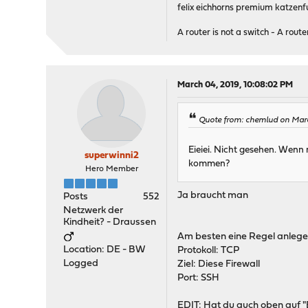
felix eichhorns premium katzenfu
A router is not a switch - A router
March 04, 2019, 10:08:02 PM
Quote from: chemlud on Marc
Eieiei. Nicht gesehen. Wenn r
superwinni2
kommen?
Hero Member
Ja braucht man
Posts
552
Netzwerk der
Kindheit? - Draussen
Am besten eine Regel anlege
Location: DE - BW
Protokoll: TCP
Logged
Ziel: Diese Firewall
Port: SSH
EDIT: Hat du auch oben auf "