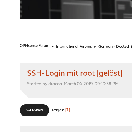
"
OPNsense Forum
►
International Forums
►
German - Deutsch
SSH-Login mit root [gelöst]
Started by dracon, March 04, 2019, 09:10:38 PM
1
Pages
GO DOWN