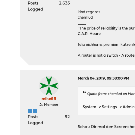
Posts
2,635
Logged
kind regards
chemlud
____
"The price of reliability is the pu
C.A.R. Hoare
felix eichhorns premium katzenfu
A router is not a switch - A router
March 04, 2019, 09:58:00 PM
Quote from: chemlud on Mar
mike69
Jr. Member
System -> Settings -> Admini
Posts
92
Logged
Schau Dir mal den Screenshot