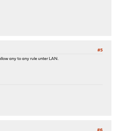
#5
allow any to any rule unter LAN.
#6