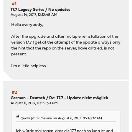
#1
17.7 Legacy Series
/
No updates
August 14, 2017, 12:12:48 AM
Hello everybody,
After the upgrade and after multiple reinstallation of the
version 17.7 I get at the attempt of the update always only
the hint that the repo on the server, have all tried, is not
present.
I'm a little helpless.
#2
German - Deutsch
/
Re: 17.7 - Update nicht möglich
August 11, 2017, 02:19:39 PM
Quote from: the-mk on August 11, 2017, 05:43:12 AM
Ich würde mal sagen, dass die 17.7 noch so jung ist und