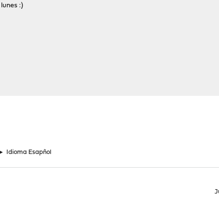
lunes :)
►
Idioma Esapñol
J