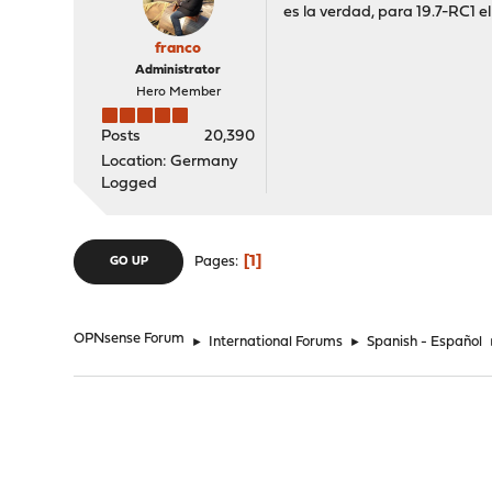
es la verdad, para 19.7-RC1 el 
franco
Administrator
Hero Member
Posts
20,390
Location: Germany
Logged
1
Pages
GO UP
OPNsense Forum
►
International Forums
►
Spanish - Español