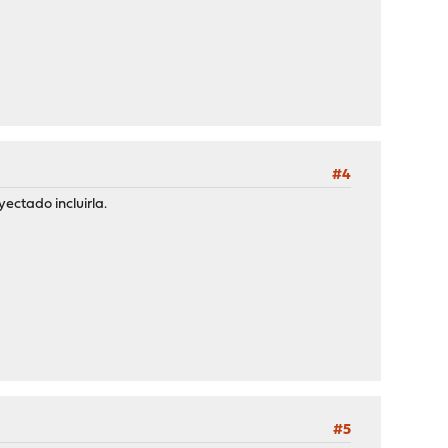
#4
ectado incluirla.
#5