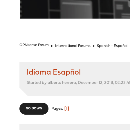
"
OPNsense Forum
►
International Forums
►
Spanish - Español
Idioma Esapñol
Started by alberto herrera, December 12, 2018, 02:22:
1
Pages
GO DOWN