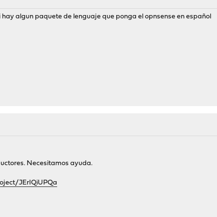
si hay algun paquete de lenguaje que ponga el opnsense en español
aductores. Necesitamos ayuda.
roject/JErIQiUPQa