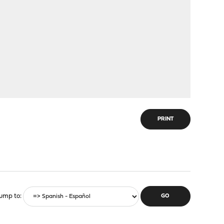
PRINT
ump to