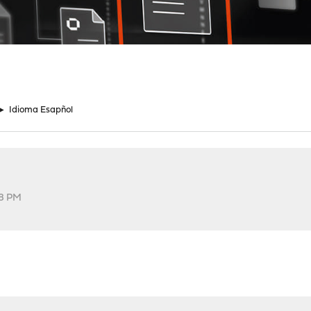
►
Idioma Esapñol
48 PM