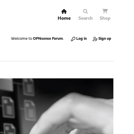
Home
Search
Shop
Welcome to
OPNsense Forum
.
Log in
Sign up