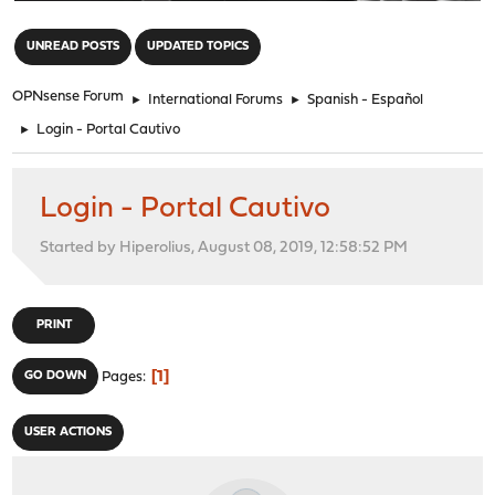
"
UNREAD POSTS
UPDATED TOPICS
OPNsense Forum
►
International Forums
►
Spanish - Español
►
Login - Portal Cautivo
Login - Portal Cautivo
Started by Hiperolius, August 08, 2019, 12:58:52 PM
PRINT
1
GO DOWN
Pages
USER ACTIONS