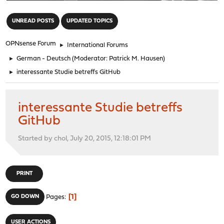
"
UNREAD POSTS
UPDATED TOPICS
OPNsense Forum
►
International Forums
►
German - Deutsch
(Moderator:
Patrick M. Hausen
)
►
interessante Studie betreffs GitHub
interessante Studie betreffs
GitHub
Started by chol, July 20, 2015, 12:18:01 PM
PRINT
1
GO DOWN
Pages
USER ACTIONS