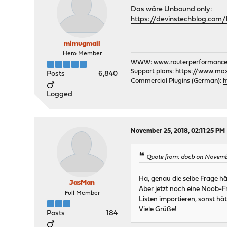
Das wäre Unbound only:
https://devinstechblog.com
mimugmail
Hero Member
WWW:
www.routerperformance
Support plans:
https://www.max-
Posts
6,840
Commercial Plugins (German):
h
Logged
November 25, 2018, 02:11:25 PM
Quote from: docb on Novembe
Ha, genau die selbe Frage hä
JasMan
Aber jetzt noch eine Noob-F
Full Member
Listen importieren, sonst hä
Viele Grüße!
Posts
184