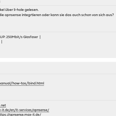
M
kel über li-hole gelesen.
die opnsense integrtieren oder kann sie das auch schon von sich aus?
 UP: 250Mbit/s Glasfaser |
 |
M
manual/how-tos/bind.html
.net
it.de/en/it-services/opnsense/
ttps://opnsense.max-it.de/