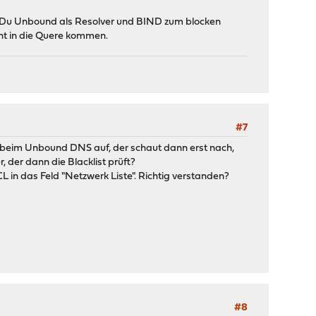
e Du Unbound als Resolver und BIND zum blocken
cht in die Quere kommen.
#7
en beim Unbound DNS auf, der schaut dann erst nach,
, der dann die Blacklist prüft?
L in das Feld "Netzwerk Liste". Richtig verstanden?
#8