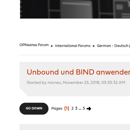
"
OPNsense Forum
►
International Forums
►
German - Deutsch
Unbound und BIND anwenden a
Started by micneu, November 25, 2018, 03:33:32 AM
1
2
3
...
5
Pages
GO DOWN