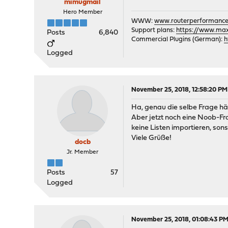
mimugmail
Hero Member
WWW:
www.routerperformance
Support plans:
https://www.max-
Posts
6,840
Commercial Plugins (German):
h
Logged
November 25, 2018, 12:58:20 PM
Ha, genau die selbe Frage hät
Aber jetzt noch eine Noob-Fr
keine Listen importieren, son
Viele Grüße!
docb
Jr. Member
Posts
57
Logged
November 25, 2018, 01:08:43 P