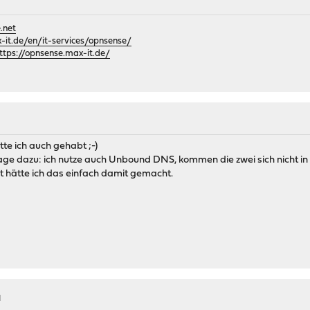
.net
it.de/en/it-services/opnsense/
ttps://opnsense.max-it.de/
te ich auch gehabt ;-)
age dazu: ich nutze auch Unbound DNS, kommen die zwei sich nicht i
st hätte ich das einfach damit gemacht.
M