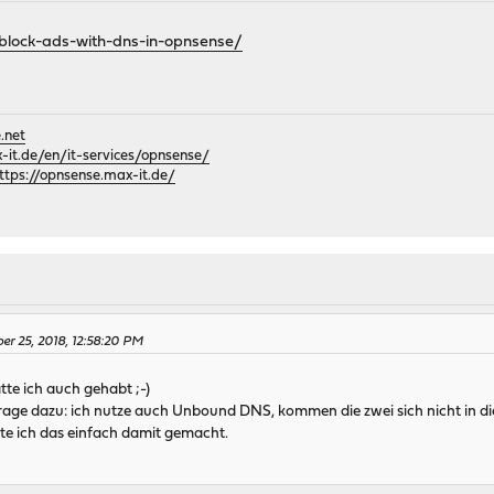
/block-ads-with-dns-in-opnsense/
.net
it.de/en/it-services/opnsense/
ttps://opnsense.max-it.de/
r 25, 2018, 12:58:20 PM
tte ich auch gehabt ;-)
rage dazu: ich nutze auch Unbound DNS, kommen die zwei sich nicht in d
tte ich das einfach damit gemacht.