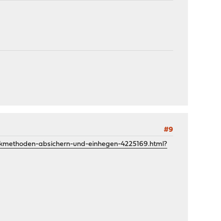
#9
rkmethoden-absichern-und-einhegen-4225169.html?