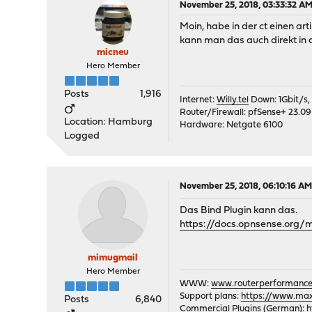
November 25, 2018, 03:33:32 A
Moin, habe in der ct einen arti
kann man das auch direkt in 
micneu
Hero Member
Posts
1,916
Internet:
Willy.tel
Down: 1Gbit/s,
Router/Firewall: pfSense+ 23.09
Location: Hamburg
Hardware: Netgate 6100
Logged
November 25, 2018, 06:10:16 A
Das Bind Plugin kann das.
https://docs.opnsense.org/
mimugmail
Hero Member
WWW:
www.routerperformance
Support plans:
https://www.max-
Posts
6,840
Commercial Plugins (German):
h