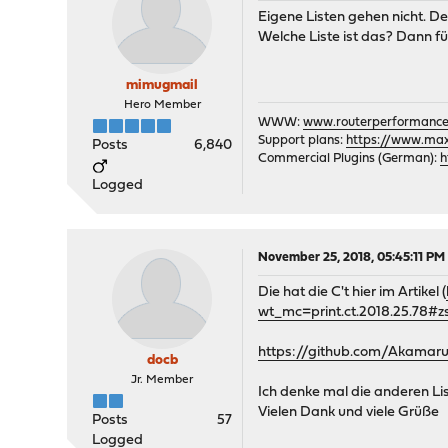
Eigene Listen gehen nicht. De
Welche Liste ist das? Dann fü
mimugmail
Hero Member
WWW:
www.routerperformance
Support plans:
https://www.max-
Posts
6,840
Commercial Plugins (German):
h
Logged
November 25, 2018, 05:45:11 PM
Die hat die C't hier im Artikel (
wt_mc=print.ct.2018.25.78#zs
https://github.com/Akamaru
docb
Jr. Member
Ich denke mal die anderen Lis
Vielen Dank und viele Grüße
Posts
57
Logged