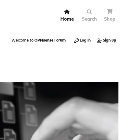
Home
Search
Shop
Welcome to
OPNsense Forum
.
Log in
Sign up