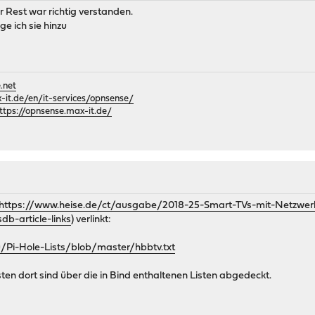
r Rest war richtig verstanden.
ge ich sie hinzu
.net
it.de/en/it-services/opnsense/
ttps://opnsense.max-it.de/
https://www.heise.de/ct/ausgabe/2018-25-Smart-TVs-mit-Netzwe
db-article-links
) verlinkt:
/Pi-Hole-Lists/blob/master/hbbtv.txt
ten dort sind über die in Bind enthaltenen Listen abgedeckt.