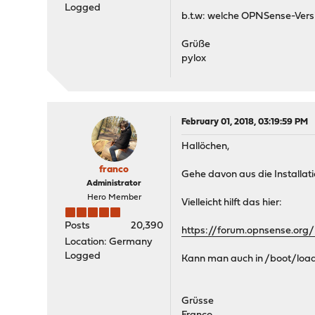
Logged
b.t.w: welche OPNSense-Versi
Grüße
pylox
February 01, 2018, 03:19:59 PM
Hallöchen,
franco
Gehe davon aus die Installat
Administrator
Hero Member
Vielleicht hilft das hier:
Posts
20,390
https://forum.opnsense.or
Location: Germany
Logged
Kann man auch in /boot/loader
Grüsse