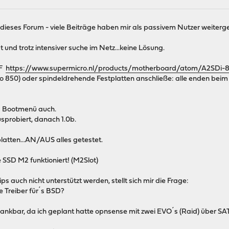
 dieses Forum - viele Beiträge haben mir als passivem Nutzer weiterg
st und trotz intensiver suche im Netz...keine Lösung.
4F
https://www.supermicro.nl/products/motherboard/atom/A2SDi-
o 850) oder spindeldrehende Festplatten anschließe: alle enden be
as Bootmenü auch.
usprobiert, danach 1.0b.
latten...AN/AUS alles getestet.
SD M2 funktioniert! (M2Slot)
s auch nicht unterstützt werden, stellt sich mir die Frage:
e Treiber für´s BSD?
ankbar, da ich geplant hatte opnsense mit zwei EVO´s (Raid) über SATA 