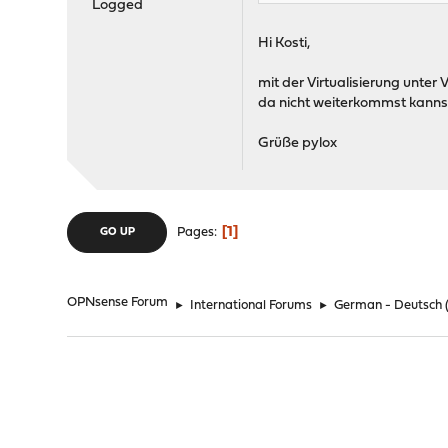
Logged
Hi Kosti,
mit der Virtualisierung unter
da nicht weiterkommst kannst
Grüße pylox
1
Pages
GO UP
OPNsense Forum
►
International Forums
►
German - Deutsch