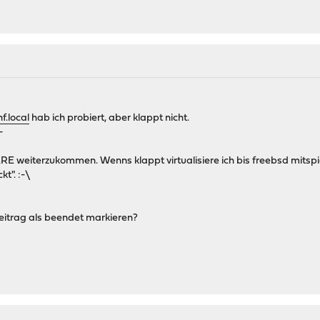
f.local
hab ich probiert, aber klappt nicht.
-
E weiterzukommen. Wenns klappt virtualisiere ich bis freebsd mitspie
t". :-\
eitrag als beendet markieren?