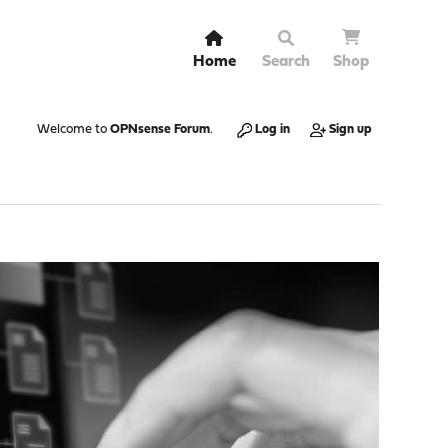
Home
Search
Shop
Welcome to
OPNsense Forum
.
Log in
Sign up