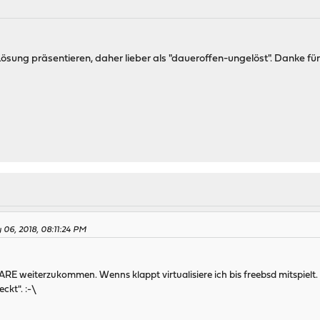
e Lösung präsentieren, daher lieber als "daueroffen-ungelöst". Danke f
y 06, 2018, 08:11:24 PM
RE weiterzukommen. Wenns klappt virtualisiere ich bis freebsd mitspielt.
ckt". :-\