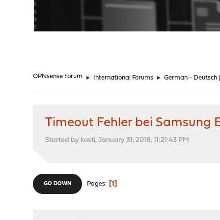
"
OPNsense Forum
►
International Forums
►
German - Deutsch
Timeout Fehler bei Samsung 
Started by kosti, January 31, 2018, 11:21:43 PM
1
Pages
GO DOWN