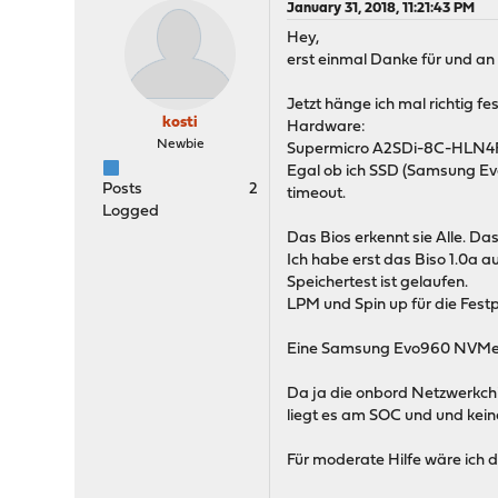
January 31, 2018, 11:21:43 PM
Hey,
erst einmal Danke für und an
Jetzt hänge ich mal richtig fe
kosti
Hardware:
Newbie
Supermicro A2SDi-8C-HLN
Egal ob ich SSD (Samsung Ev
Posts
2
timeout.
Logged
Das Bios erkennt sie Alle. D
Ich habe erst das Biso 1.0a a
Speichertest ist gelaufen.
LPM und Spin up für die Festp
Eine Samsung Evo960 NVMe S
Da ja die onbord Netzwerkchip
liegt es am SOC und und kein
Für moderate Hilfe wäre ich d