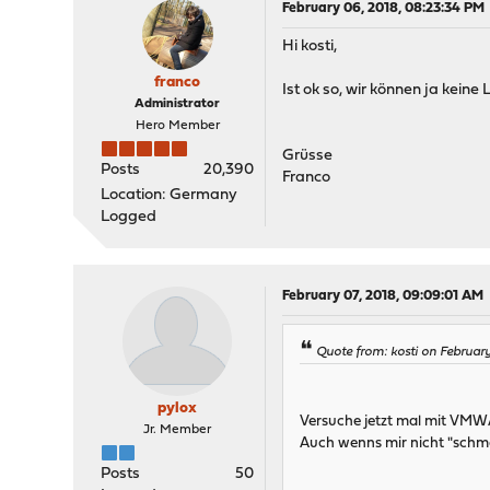
February 06, 2018, 08:23:34 PM
Hi kosti,
franco
Ist ok so, wir können ja kein
Administrator
Hero Member
Grüsse
Posts
20,390
Franco
Location: Germany
Logged
February 07, 2018, 09:09:01 AM
Quote from: kosti on Februar
pylox
Versuche jetzt mal mit VMWA
Jr. Member
Auch wenns mir nicht "schme
Posts
50