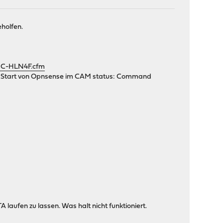
eholfen.
8C-HLN4F.cfm
im Start von Opnsense im CAM status: Command
laufen zu lassen. Was halt nicht funktioniert.