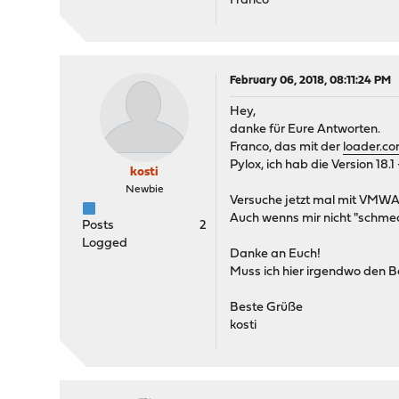
Franco
February 06, 2018, 08:11:24 PM
Hey,
danke für Eure Antworten.
Franco, das mit der
loader.con
Pylox, ich hab die Version 18.1 
kosti
Newbie
Versuche jetzt mal mit VMWAR
Auch wenns mir nicht "schmeck
Posts
2
Logged
Danke an Euch!
Muss ich hier irgendwo den B
Beste Grüße
kosti