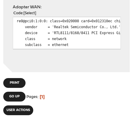
Adapter WAN:
Code
Select
re0@pci0:1:0:0:
class=0x020000 card=0x012310ec chip=0x8
vendor = 'Realtek Semiconductor Co., Ltd.'
device = 'RTL8111/8168/8411 PCI Express Gigabit Et
class = network
subclass = ethernet
PRINT
1
GO UP
Pages
USER ACTIONS