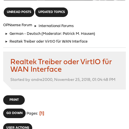
"
UNREAD POSTS
UPDATED TOPICS
OPNsense Forum
►
International Forums
►
German - Deutsch
(Moderator:
Patrick M. Hausen
)
►
Realtek Treiber oder VirtIO für WAN Interface
Realtek Treiber oder VirtIO für
WAN Interface
Started by andre2000, November 25, 2018, 01:04:48 PM
PRINT
1
GO DOWN
Pages
USER ACTIONS