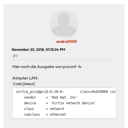
andre2000
November 25, 2018, 01:15:24 PM
#1
Hier noch die Ausgabe von pciconf -lv
Adapter LAN:
Code
Select
virtio_pci2@pci0:6:18:0:
class=0x020000 card=0x0
vendor = 'Red Hat, Inc'
device = 'Virtio network device'
class = network
subclass = ethernet