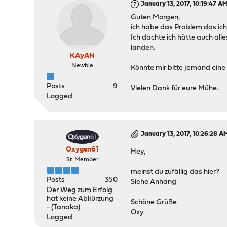
January 13, 2017, 10:19:47 A
Guten Morgen,
ich habe das Problem das ich
Ich dachte ich hätte auch all
landen.
KAyAN
Newbie
Könnte mir bitte jemand eine
Posts
9
Vielen Dank für eure Mühe.
Logged
January 13, 2017, 10:26:28 A
Oxygen61
Hey,
Sr. Member
meinst du zufällig das hier?
Posts
350
Siehe Anhang
Der Weg zum Erfolg
hat keine Abkürzung
Schöne Grüße
- (Tanaka)
Oxy
Logged