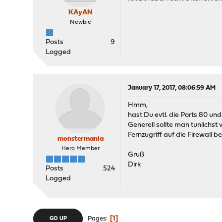
KAyAN
Newbie
Posts
9
Logged
January 17, 2017, 08:06:59 AM
Hmm,
hast Du evtl. die Ports 80 un
Generell sollte man tunlichst
Fernzugriff auf die Firewall 
monstermania
Hero Member
Gruß
Dirk
Posts
524
Logged
1
Pages
GO UP