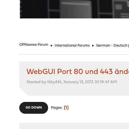
"
OPNsense Forum
►
International Forums
►
German - Deutsch
WebGUI Port 80 und 443 änd
Started by KAyAN, January 13, 2017, 10:19:47 AM
1
Pages
GO DOWN