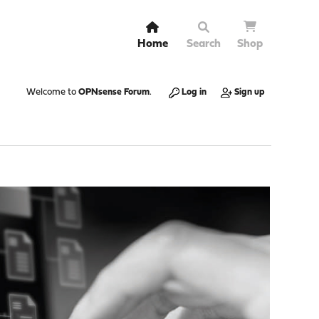
Home
Search
Shop
Welcome to
OPNsense Forum
.
Log in
Sign up