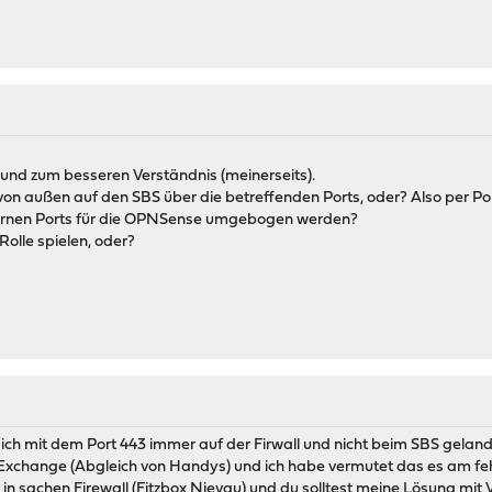
 und zum besseren Verständnis (meinerseits).
von außen auf den SBS über die betreffenden Ports, oder? Also per P
rnen Ports für die OPNSense umgebogen werden?
olle spielen, oder?
ich mit dem Port 443 immer auf der Firwall und nicht beim SBS geland
Exchange (Abgleich von Handys) und ich habe vermutet das es am fehl
 in sachen Firewall (Fitzbox Nievau) und du solltest meine Lösung mit V