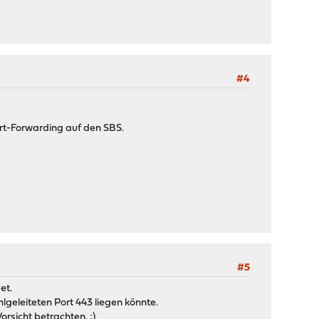
#4
ort-Forwarding auf den SBS.
#5
et.
geleiteten Port 443 liegen könnte.
orsicht betrachten. ;)