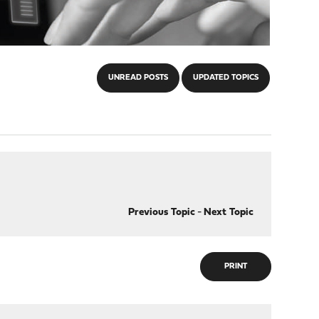
UNREAD POSTS
UPDATED TOPICS
Previous Topic
-
Next Topic
PRINT