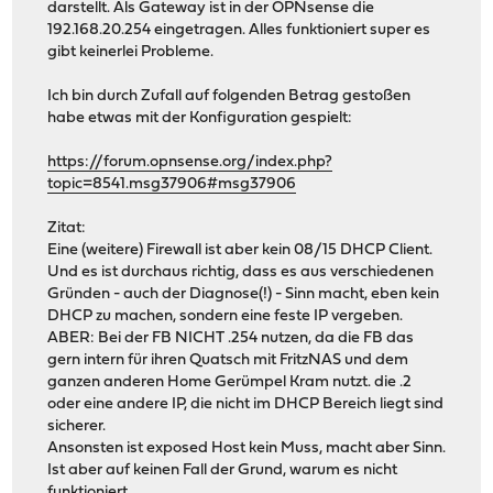
darstellt. Als Gateway ist in der OPNsense die
192.168.20.254 eingetragen. Alles funktioniert super es
gibt keinerlei Probleme.
Ich bin durch Zufall auf folgenden Betrag gestoßen
habe etwas mit der Konfiguration gespielt:
https://forum.opnsense.org/index.php?
topic=8541.msg37906#msg37906
Zitat:
Eine (weitere) Firewall ist aber kein 08/15 DHCP Client.
Und es ist durchaus richtig, dass es aus verschiedenen
Gründen - auch der Diagnose(!) - Sinn macht, eben kein
DHCP zu machen, sondern eine feste IP vergeben.
ABER: Bei der FB NICHT .254 nutzen, da die FB das
gern intern für ihren Quatsch mit FritzNAS und dem
ganzen anderen Home Gerümpel Kram nutzt. die .2
oder eine andere IP, die nicht im DHCP Bereich liegt sind
sicherer.
Ansonsten ist exposed Host kein Muss, macht aber Sinn.
Ist aber auf keinen Fall der Grund, warum es nicht
funktioniert.