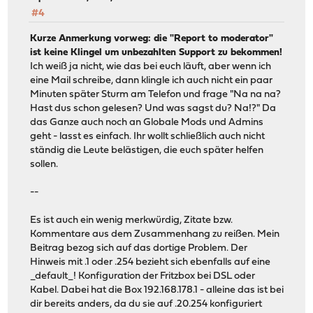
#4
Kurze Anmerkung vorweg: die "Report to moderator"
ist keine Klingel um unbezahlten Support zu bekommen!
Ich weiß ja nicht, wie das bei euch läuft, aber wenn ich
eine Mail schreibe, dann klingle ich auch nicht ein paar
Minuten später Sturm am Telefon und frage "Na na na?
Hast dus schon gelesen? Und was sagst du? Na!?" Da
das Ganze auch noch an Globale Mods und Admins
geht - lasst es einfach. Ihr wollt schließlich auch nicht
ständig die Leute belästigen, die euch später helfen
sollen.
--
Es ist auch ein wenig merkwürdig, Zitate bzw.
Kommentare aus dem Zusammenhang zu reißen. Mein
Beitrag bezog sich auf das dortige Problem. Der
Hinweis mit .1 oder .254 bezieht sich ebenfalls auf eine
_default_! Konfiguration der Fritzbox bei DSL oder
Kabel. Dabei hat die Box 192.168.178.1 - alleine das ist bei
dir bereits anders, da du sie auf .20.254 konfiguriert