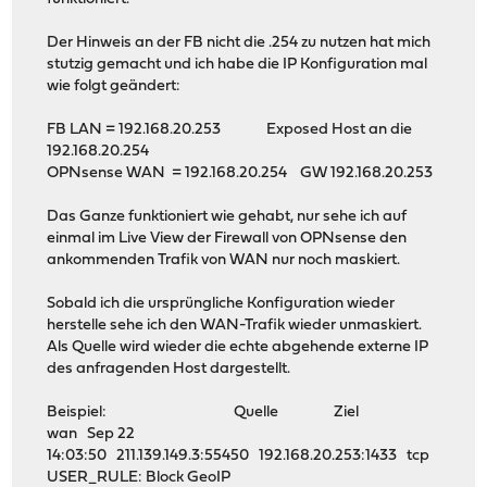
Der Hinweis an der FB nicht die .254 zu nutzen hat mich
stutzig gemacht und ich habe die IP Konfiguration mal
wie folgt geändert:
FB LAN = 192.168.20.253 Exposed Host an die
192.168.20.254
OPNsense WAN = 192.168.20.254 GW 192.168.20.253
Das Ganze funktioniert wie gehabt, nur sehe ich auf
einmal im Live View der Firewall von OPNsense den
ankommenden Trafik von WAN nur noch maskiert.
Sobald ich die ursprüngliche Konfiguration wieder
herstelle sehe ich den WAN-Trafik wieder unmaskiert.
Als Quelle wird wieder die echte abgehende externe IP
des anfragenden Host dargestellt.
Beispiel: Quelle Ziel
wan Sep 22
14:03:50 211.139.149.3:55450 192.168.20.253:1433 tcp
USER_RULE: Block GeoIP