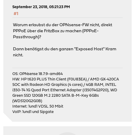
September 23, 2018, 05:21:23 PM
#1
Warum erlaubst du der OPNsense-FW nicht, direkt
PPPoE über die FritzBox zu machen (PPPoE-
Passthrough)?
Dann benötigst du den ganzen "Exposed Host" Kram
nicht.
OS: OPNsense 18.7.9-amd64
HW: HP t620 PLUS Thin Client (F0U83EA) / AMD GX-420CA
SOC with Radeon HD Graphics (4 cores) / 4GB RAM, INTEL
i350-T4 1G Quad Port Ethernet Adapter (I350T4G2P20), WD
Green SSD 120GB M.2 2280 SATA B-M-Key 6GBs
(WDS120G2G0B)
Internet: 1und1 VDSL 50 Mbit
VoIP: 1und1 und Sipgate