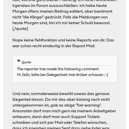
Klar, voll und ganz Deiner Meinung. Um eine Fehlfunktion
irgendwo im Forum auszuschließen: ich habe heute
Morgen öfters meinen Beitrag editiert, aber bestimmt
nicht "die Klingel" gedrückt. Falls die Meldungen von
heute Morgen sind, bin ich mir keiner Schuld bewusst.
[/quote]
Nope keine Fehlfunktion und keine Reports von dir. Das
war schon recht eindeutig in der Report Mail:
Quote
The reporter has made the following comment:
Hi JeGr, bitte bei Gelegenheit mal drüber schauen ;-)
Und nein, normalerweise bewirkt sowas das genaue
Gegenteil davon. Da mir das aber bislang noch nicht
untergekommen ist, gab es obige "fair warning".
Ansonsten darf man mich gern via meinem Arbeitgeber
anheuern, dann darf man auch Support Tickets
schreiben und sich per Mail oder Telefon wünschen,
dass ich irgendwo meinen Senf dazu gebe (oder was