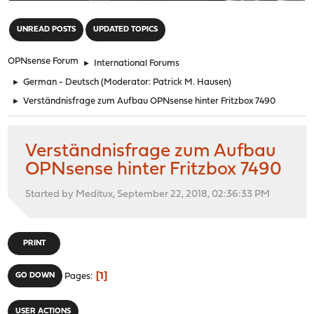
"
UNREAD POSTS
UPDATED TOPICS
OPNsense Forum
►
International Forums
►
German - Deutsch
(Moderator:
Patrick M. Hausen
)
►
Verständnisfrage zum Aufbau OPNsense hinter Fritzbox 7490
Verständnisfrage zum Aufbau
OPNsense hinter Fritzbox 7490
Started by Meditux, September 22, 2018, 02:36:33 PM
PRINT
1
GO DOWN
Pages
USER ACTIONS