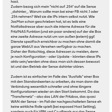
hast.
Zudem bezog sich mein "nicht auf .254" auf die Sense
_dahinter_. Warum sollte man bei einer FB nicht .1 oder
.254 nehmen? Weil sie die IPs intern selbst nutzt. Wie
JasMan schon geschrieben hat, ist es teils eine
Notfalladresse aber auch die interne Adresse für die
Fritz!NAS Funktion (und ein paar andere) auf der die Box
eine zweite Adresse nutzt um von außen (extern) ggf.
Dienste spezifisch erreichbar zu machen ohne damit die
ganze WebUI aus Versehen verfügbar zu machen.
Daher der Ratschlag, diese Adressen zu meiden, denn
je nach Konfiguration - oder Update - könnten diese IPs
aktiv sein/werden ohne dass man sich dessen bewusst
ist und den Betrieb der Sense dahinter stören.
Zudem ist es einfacher im Falle des "Ausfalls" einer Box
mit den Standardwerten zu arbeiten, da man dann die
Verbindung wesentlich schneller und ohne längere
Konfigurationen wieder an den Start bekommt. Da das
"Transfernetz" - also das LAN der Fritzbox, das quasi
WAN der Sense - im Fall der nachgeschalteten Sense eh
keine wirkliche Rolle spielt (bei exposed Host Setting),
sondern auch für VPN und Co oftmals nur das Sense