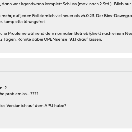
n, dann war irgendwann komplett Schluss (max. nach 2 Std.). Blieb nur
t mehr, auf jeden Fall ziemlich viel neuer als v4.0.23. Der Bios-Downgr
r, komplett störungsfrei.
liche Probleme während dem normalen Betrieb (direkt nach einem Neu
1/2 Tagen. Konnte dabei OPENsense 19.1.1 drauf lassen.
...?
ehe problemlos... ????
Bios Version ich auf dem APU habe?