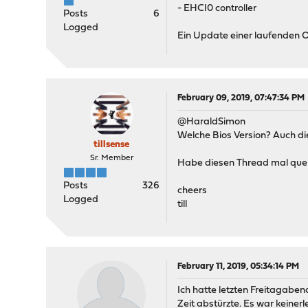
- EHCI0 controller
Posts
6
Logged
Ein Update einer laufenden 
February 09, 2019, 07:47:34 PM
@HaraldSimon
Welche Bios Version? Auch di
tillsense
Sr. Member
Habe diesen Thread mal quer 
Posts
326
cheers
Logged
till
February 11, 2019, 05:34:14 PM
Ich hatte letzten Freitagab
Zeit abstürzte. Es war keiner