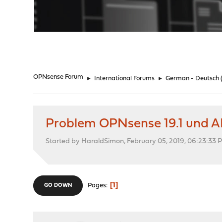
"
OPNsense Forum
►
International Forums
►
German - Deutsch
Problem OPNsense 19.1 und 
Started by HaraldSimon, February 05, 2019, 06:23:33 
1
Pages
GO DOWN