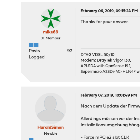
February 06, 2019, 09:15:24 PM
Thanks for your answer.
mike69
Jr. Member
Posts
92
DTAG VDSL 50/10
Logged
Modem: DrayTek Vigor 130,
APU1D4 with OpnSense 19.1,
Supermicro A2SDi-4C-HLN4F wit
February 07, 2019, 10:01:49 PM
Nach dem Update der Firmware
Allerdings müssen vor der In
Installationsumgebung häng
HaraldSimon
Newbie
- Force mPCIe2 slot CLK