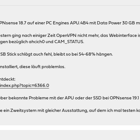
OPNsense 18.7 auf einer PC Engines APU.4B4 mit Data Power 30 GB 
tern ging nach einiger Zeit OpenVPN nicht mehr, das Webinterface ist 
ngen bezüglich ahcich0 und CAM_STATUS.
 USB Stick schlägt auch fehl, bleibt so bei 54-68% hängen.
installiert, diese läuft problemlos.
ntdeckt:
/index.php?topic=6366.0
 über bekannte Probleme mit der APU oder der SSD bei OPNsense 19.1
ein Zweitsystem mit gleicher Ausstattung, auf dem ich mal testen k