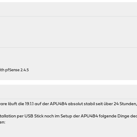
h pfSense 2.4.5
 läuft die 19.1.1 auf der APU4B4 absolut stabil seit über 24 Stund
stallation per USB Stick noch im Setup der APU4B4 folgende Dinge dea
en: