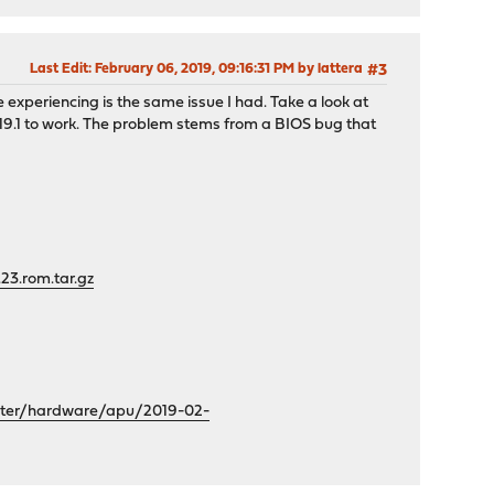
Last Edit
: February 06, 2019, 09:16:31 PM by lattera
#3
e experiencing is the same issue I had. Take a look at
e 19.1 to work. The problem stems from a BIOS bug that
23.rom.tar.gz
aster/hardware/apu/2019-02-