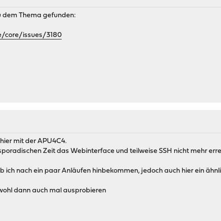
u dem Thema gefunden:
e/core/issues/3180
hier mit der APU4C4.
er sporadischen Zeit das Webinterface und teilweise SSH nicht mehr erre
b ich nach ein paar Anläufen hinbekommen, jedoch auch hier ein ähnli
wohl dann auch mal ausprobieren