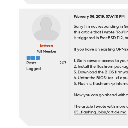
February 06, 2019, 07:41:11 PM
Sorry I'm not responding in Ge
this article that I wrote. Yo
is triggered in FreeBSD 11.2, b
lattera
If you have an existing OPNsen
Full Member
1. Gain console access to you
Posts
207
2. Install the flashrom packag
Logged
3. Download the BIOS firmware 
4. Untar the BIOS: tar -xf ap
5. Flash it: flashrom -p int
Now you can go ahead with th
The article I wrote with more d
05_flashing_bios/article.md