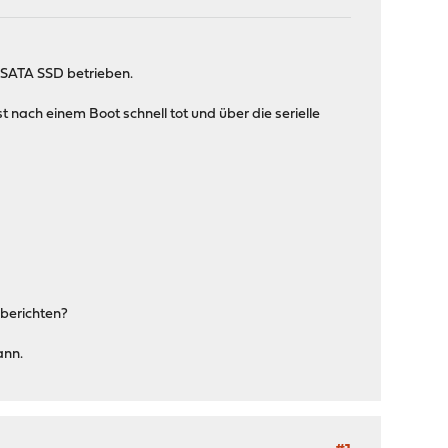
mSATA SSD betrieben.
nach einem Boot schnell tot und über die serielle
 berichten?
ann.