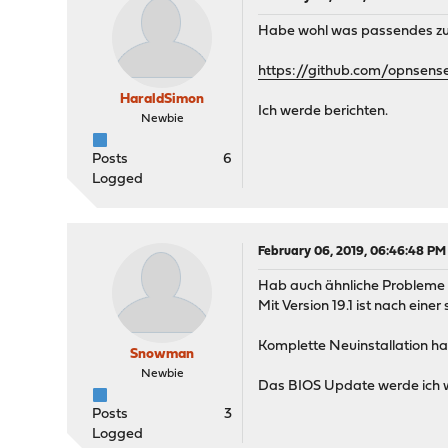
Habe wohl was passendes z
https://github.com/opnsens
HaraldSimon
Ich werde berichten.
Newbie
Posts
6
Logged
February 06, 2019, 06:46:48 PM
Hab auch ähnliche Probleme 
Mit Version 19.1 ist nach ein
Komplette Neuinstallation ha
Snowman
Newbie
Das BIOS Update werde ich 
Posts
3
Logged