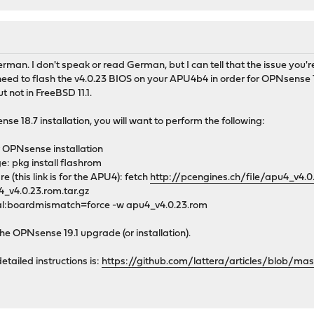
rman. I don't speak or read German, but I can tell that the issue you'r
u'll need to flash the v4.0.23 BIOS on your APU4b4 in order for OPNsens
ut not in FreeBSD 11.1.
se 18.7 installation, you will want to perform the following:
r OPNsense installation
e: pkg install flashrom
(this link is for the APU4): fetch
http://pcengines.ch/file/apu4_v4.0.
u4_v4.0.23.rom.tar.gz
ernal:boardmismatch=force -w apu4_v4.0.23.rom
e OPNsense 19.1 upgrade (or installation).
etailed instructions is:
https://github.com/lattera/articles/blob/m