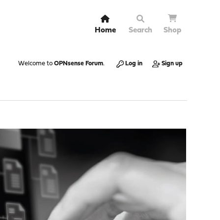
Home
Search
Shop
Welcome to
OPNsense Forum
.
Log in
Sign up