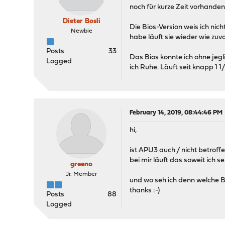
noch für kurze Zeit vorhande
Dieter Bosli
Die Bios-Version weis ich nich
Newbie
habe läuft sie wieder wie zuvo
Posts
33
Das Bios konnte ich ohne jeg
Logged
ich Ruhe. Läuft seit knapp 1 
February 14, 2019, 08:44:46 PM
hi,
ist APU3 auch / nicht betroffen
bei mir läuft das soweit ich s
greeno
Jr. Member
und wo seh ich denn welche 
thanks :-)
Posts
88
Logged