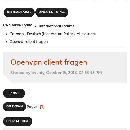
"
UNREAD POSTS
UPDATED TOPICS
OPNsense Forum
►
International Forums
►
German - Deutsch
(Moderator:
Patrick M. Hausen
)
►
Openvpn client fragen
Openvpn client fragen
Started by b4unty, October 15, 2018, 02:59:13 PM
PRINT
1
GO DOWN
Pages
USER ACTIONS