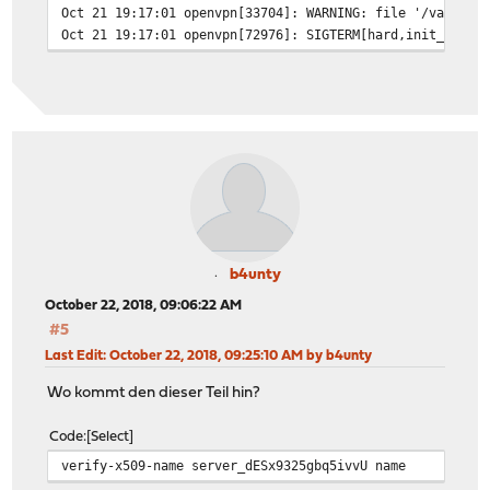
Oct 21 19:17:01
openvpn[33704]: WARNING: file '/var/etc
Oct 21 19:17:01
openvpn[72976]: SIGTERM[hard,init_insta
b4unty
October 22, 2018, 09:06:22 AM
#5
Last Edit
: October 22, 2018, 09:25:10 AM by b4unty
Wo kommt den dieser Teil hin?
Code
Select
verify-x509-name server_dESx9325gbq5ivvU name