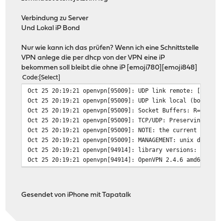
Verbindung zu Server
Und Lokal iP Bond
Nur wie kann ich das prüfen? Wenn ich eine Schnittstelle
VPN anlege die per dhcp von der VPN eine iP
bekommen soll bleibt die ohne iP [emoji780][emoji848]
Code
Select
Oct 25 20:19:21
openvpn[95009]: UDP link remote: [AF_IN
Oct 25 20:19:21
openvpn[95009]: UDP link local (bound):
Oct 25 20:19:21
openvpn[95009]: Socket Buffers: R=[4208
Oct 25 20:19:21
openvpn[95009]: TCP/UDP: Preserving rec
Oct 25 20:19:21
openvpn[95009]: NOTE: the current --scr
Oct 25 20:19:21
openvpn[95009]: MANAGEMENT: unix domain
Oct 25 20:19:21
openvpn[94914]: library versions: OpenS
Oct 25 20:19:21
openvpn[94914]: OpenVPN 2.4.6 amd64-por
Gesendet von iPhone mit Tapatalk