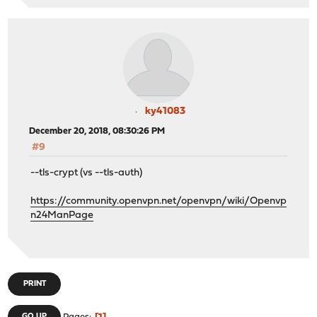
ky41083
December 20, 2018, 08:30:26 PM
#9
--tls-crypt (vs --tls-auth)
https://community.openvpn.net/openvpn/wiki/Openvp
n24ManPage
PRINT
GO UP