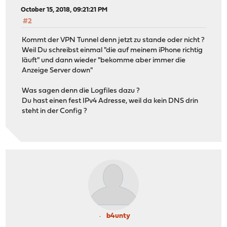
<cert>
October 15, 2018, 09:21:21 PM
-----BEGIN CERTIFICATE-----
#2
MIIB0DCCAXWgAwIBAgIQcbty39sH5GLrZO6jUu6pwjAKBggqhkjOPQQ
GgYDVQQDDBNjbl9ud25SbkQxZENOclk5SDVJMB4XDTE4MTAxNTA1NTE
Kommt der VPN Tunnel denn jetzt zu stande oder nicht ?
MDkyOTA1NTE0M1owEzERMA8GA1UEAwwIT1BOc2Vuc2UwWTATBgcqhkj
Weil Du schreibst einmal "die auf meinem iPhone richtig
XXXXXXXXXXXXXXXXXXXXXXXXXXXXXXXXXXXXXXXXXXXXXXXXXXXXXXX
läuft" und dann wieder "bekomme aber immer die
-----END CERTIFICATE-----
Anzeige Server down"
</cert>
<key>
Was sagen denn die Logfiles dazu ?
-----BEGIN PRIVATE KEY-----
Du hast einen fest IPv4 Adresse, weil da kein DNS drin
XXXXXXXXXXXXXXXXXXXXXXXXXXXXXXXXXXXXXXXXXXXXXXXXXXXXXXX
steht in der Config ?
XXXXXXXXXXXXXXXXXXXXXXXXXXXXXXXXXXXXXXXXXXXXXXXXXXXXXXX
-----END PRIVATE KEY-----
</key>
<tls-crypt>
#
# 2048 bit OpenVPN static key
#
-----BEGIN OpenVPN Static key V1-----
7416e9ee080e4215aa6191a008f8f218
XXXXXXXXXXXXXXXXXXXXXXXXXXXXXX
XXXXXXXXXXXXXXXXXXXXXXXXXXXX
b4unty
-----END OpenVPN Static key V1-----