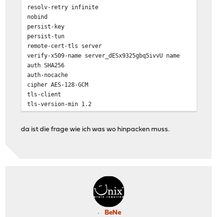
resolv-retry infinite
nobind
persist-key
persist-tun
remote-cert-tls server
verify-x509-name server_dESx9325gbq5ivvU name
auth SHA256
auth-nocache
cipher AES-128-GCM
tls-client
tls-version-min 1.2
tls-cipher TLS-ECDHE-ECDSA-WITH-AES-128-GCM-SHA256
setenv opt block-outside-dns # Prevent Windows 10 DNS l
da ist die frage wie ich was wo hinpacken muss.
verb 3
<ca>
-----BEGIN CERTIFICATE-----
MIIBwDCCAWegAwIBAgIJAO3ydZUGsXlUMAoGCCqGSM49BAMCMB4xHDA
E2NuX253blJuRDFkQ05yWTlINUkwHhcNMTgxMDE0MTgyNzQ0WhcNMjg
NzQ0WjAeMRwwGgYDVQQDDBNjbl9ud25SbkQxZENOclk5SDVJMFkwEwY
XXXXXXXXXXXXXXXXXXXXXXXXXXXXXXXXXXXXXXXXXXXXXXXXXXXXXXX
-----END CERTIFICATE-----
</ca>
BeNe