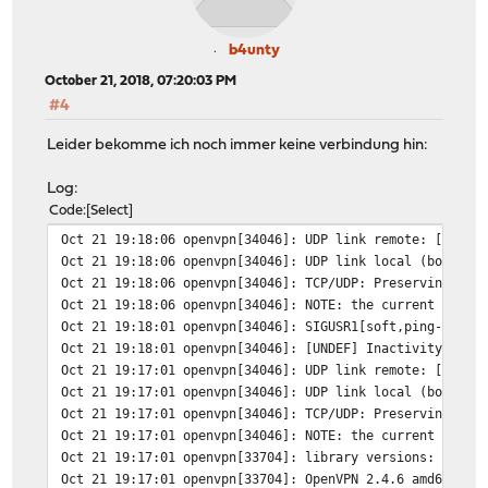
b4unty
October 21, 2018, 07:20:03 PM
#4
Leider bekomme ich noch immer keine verbindung hin:
Log:
Code
Select
Oct 21 19:18:06
openvpn[34046]: UDP link remote: [AF_IN
Oct 21 19:18:06
openvpn[34046]: UDP link local (bound):
Oct 21 19:18:06
openvpn[34046]: TCP/UDP: Preserving rec
Oct 21 19:18:06
openvpn[34046]: NOTE: the current --scr
Oct 21 19:18:01
openvpn[34046]: SIGUSR1[soft,ping-resta
Oct 21 19:18:01
openvpn[34046]: [UNDEF] Inactivity time
Oct 21 19:17:01
openvpn[34046]: UDP link remote: [AF_IN
Oct 21 19:17:01
openvpn[34046]: UDP link local (bound):
Oct 21 19:17:01
openvpn[34046]: TCP/UDP: Preserving rec
Oct 21 19:17:01
openvpn[34046]: NOTE: the current --scr
Oct 21 19:17:01
openvpn[33704]: library versions: OpenS
Oct 21 19:17:01
openvpn[33704]: OpenVPN 2.4.6 amd64-por