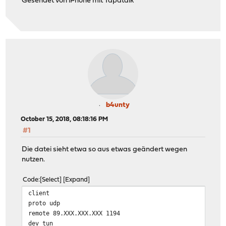
Gesendet von iPhone mit Tapatalk
b4unty
October 15, 2018, 08:18:16 PM
#1
Die datei sieht etwa so aus etwas geändert wegen
nutzen.
Code
Select
Expand
client
proto udp
remote 89.XXX.XXX.XXX 1194
dev tun