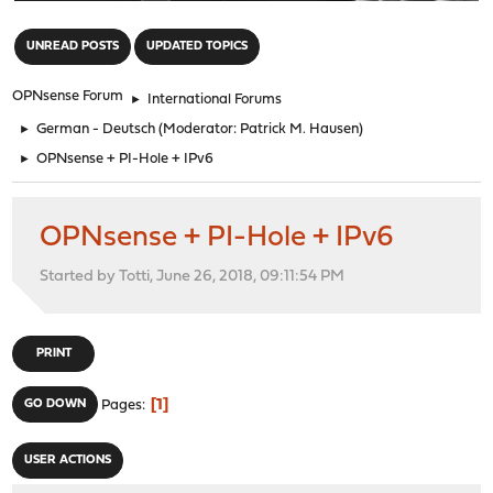
"
UNREAD POSTS
UPDATED TOPICS
OPNsense Forum
►
International Forums
►
German - Deutsch
(Moderator:
Patrick M. Hausen
)
►
OPNsense + PI-Hole + IPv6
OPNsense + PI-Hole + IPv6
Started by Totti, June 26, 2018, 09:11:54 PM
PRINT
1
GO DOWN
Pages
USER ACTIONS