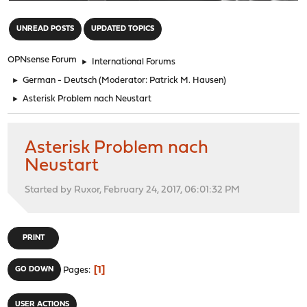
"
UNREAD POSTS
UPDATED TOPICS
OPNsense Forum
►
International Forums
►
German - Deutsch
(Moderator:
Patrick M. Hausen
)
►
Asterisk Problem nach Neustart
Asterisk Problem nach
Neustart
Started by Ruxor, February 24, 2017, 06:01:32 PM
PRINT
1
GO DOWN
Pages
USER ACTIONS