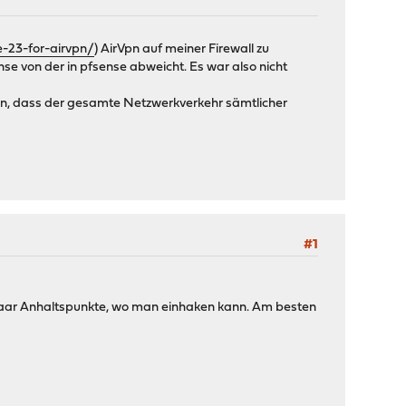
e-23-for-airvpn/
) AirVpn auf meiner Firewall zu
se von der in pfsense abweicht. Es war also nicht
en, dass der gesamte Netzwerkverkehr sämtlicher
#1
 paar Anhaltspunkte, wo man einhaken kann. Am besten