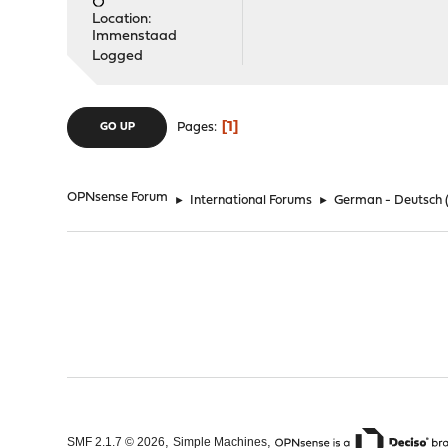
Location:
Immenstaad
Logged
1
Pages
GO UP
OPNsense Forum
►
International Forums
►
German - Deutsch
,
,
SMF 2.1.7 © 2026
Simple Machines