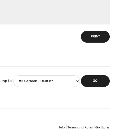
PRINT
ump to
|
|
Help
Terms and Rules
Go Up ▲