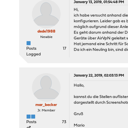
January 13, 2019, 01:54:48 PM
Hi,
ich habe versucht anhand die
konfigurieren. Leider gab es 
möglich aufgrund dieser An
dede1988
Es geht darum anhand der Dat
Newbie
Geräte über AirVpN geleitet w
Hat jemand eine Schritt für S
Posts
17
Da ich ein Neuling bin, sind d
Logged
January 22, 2019, 02:03:13 PM
Hallo,
kannst du die Stellen auflis
dargestellt durch Screenshots
mar_becker
Jr. Member
Gruß
Posts
73
Mario