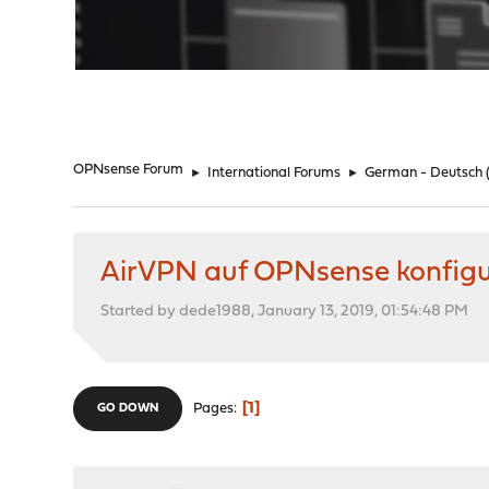
"
OPNsense Forum
►
International Forums
►
German - Deutsch
AirVPN auf OPNsense konfigu
Started by dede1988, January 13, 2019, 01:54:48 PM
1
Pages
GO DOWN