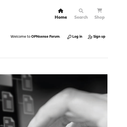
Home
Search
Shop
Welcome to
OPNsense Forum
.
Log in
Sign up