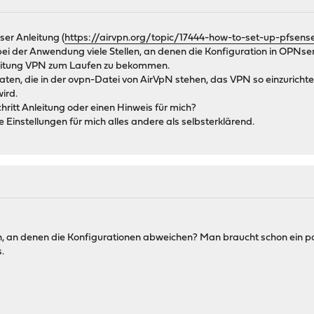
ser Anleitung (
https://airvpn.org/topic/17444-how-to-set-up-pfsens
bei der Anwendung viele Stellen, an denen die Konfiguration in OPNsen
leitung VPN zum Laufen zu bekommen.
en, die in der ovpn-Datei von AirVpN stehen, das VPN so einzuricht
ird.
chritt Anleitung oder einen Hinweis für mich?
ie Einstellungen für mich alles andere als selbsterklärend.
ten, an denen die Konfigurationen abweichen? Man braucht schon ein
.