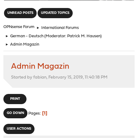
"
UNREAD POSTS
UPDATED TOPICS
OPNsense Forum
►
International Forums
►
German - Deutsch
(Moderator:
Patrick M. Hausen
)
►
Admin Magazin
Admin Magazin
Started by fabian, February 15, 2019, 11:40:18 PM
PRINT
1
GO DOWN
Pages
USER ACTIONS