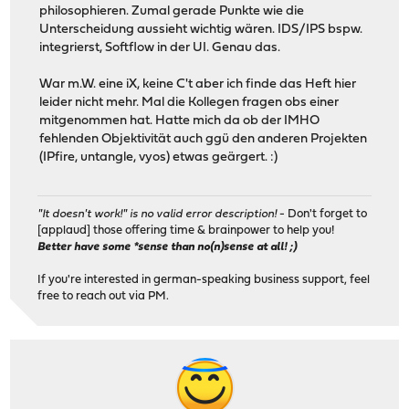
philosophieren. Zumal gerade Punkte wie die
Unterscheidung aussieht wichtig wären. IDS/IPS bspw.
integrierst, Softflow in der UI. Genau das.
War m.W. eine iX, keine C't aber ich finde das Heft hier
leider nicht mehr. Mal die Kollegen fragen obs einer
mitgenommen hat. Hatte mich da ob der IMHO
fehlenden Objektivität auch ggü den anderen Projekten
(IPfire, untangle, vyos) etwas geärgert. :)
"It doesn't work!" is no valid error description!
- Don't forget to
[applaud] those offering time & brainpower to help you!
Better have some *sense than no(n)sense at all! ;)
If you're interested in german-speaking business support, feel
free to reach out via PM.