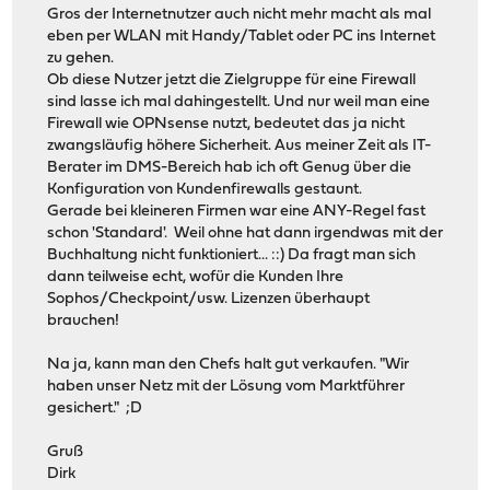
Gros der Internetnutzer auch nicht mehr macht als mal
eben per WLAN mit Handy/Tablet oder PC ins Internet
zu gehen.
Ob diese Nutzer jetzt die Zielgruppe für eine Firewall
sind lasse ich mal dahingestellt. Und nur weil man eine
Firewall wie OPNsense nutzt, bedeutet das ja nicht
zwangsläufig höhere Sicherheit. Aus meiner Zeit als IT-
Berater im DMS-Bereich hab ich oft Genug über die
Konfiguration von Kundenfirewalls gestaunt.
Gerade bei kleineren Firmen war eine ANY-Regel fast
schon 'Standard'. Weil ohne hat dann irgendwas mit der
Buchhaltung nicht funktioniert... ::) Da fragt man sich
dann teilweise echt, wofür die Kunden Ihre
Sophos/Checkpoint/usw. Lizenzen überhaupt
brauchen!
Na ja, kann man den Chefs halt gut verkaufen. "Wir
haben unser Netz mit der Lösung vom Marktführer
gesichert." ;D
Gruß
Dirk