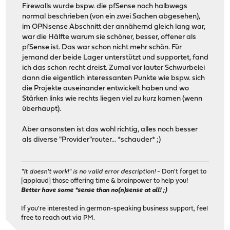
Firewalls wurde bspw. die pfSense noch halbwegs
normal beschrieben (von ein zwei Sachen abgesehen),
im OPNsense Abschnitt der annähernd gleich lang war,
war die Hälfte warum sie schöner, besser, offener als
pfSense ist. Das war schon nicht mehr schön. Für
jemand der beide Lager unterstützt und supportet, fand
ich das schon recht dreist. Zumal vor lauter Schwurbelei
dann die eigentlich interessanten Punkte wie bspw. sich
die Projekte auseinander entwickelt haben und wo
Stärken links wie rechts liegen viel zu kurz kamen (wenn
überhaupt).
Aber ansonsten ist das wohl richtig, alles noch besser
als diverse "Provider"router... *schauder* ;)
"It doesn't work!" is no valid error description!
- Don't forget to
[applaud] those offering time & brainpower to help you!
Better have some *sense than no(n)sense at all! ;)
If you're interested in german-speaking business support, feel
free to reach out via PM.