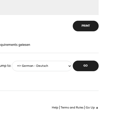
PRINT
equirements gelesen
ump to
|
|
Help
Terms and Rules
Go Up ▲