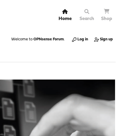
Home
Search
Shop
Welcome to
OPNsense Forum
.
Log in
Sign up