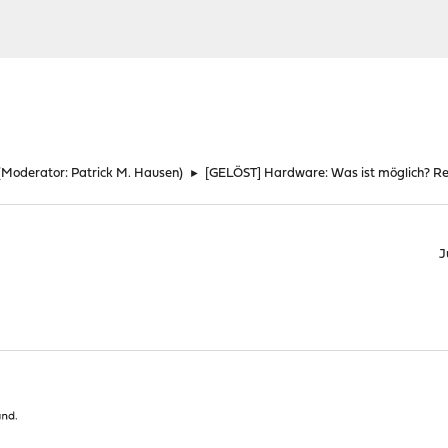
(Moderator:
Patrick M. Hausen
)
►
[GELÖST] Hardware: Was ist möglich? R
J