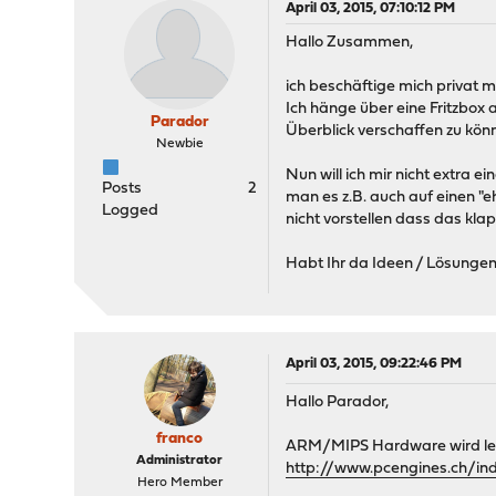
April 03, 2015, 07:10:12 PM
Hallo Zusammen,
ich beschäftige mich privat 
Ich hänge über eine Fritzbox 
Parador
Überblick verschaffen zu kön
Newbie
Nun will ich mir nicht extra 
Posts
2
man es z.B. auch auf einen "
Logged
nicht vorstellen dass das klap
Habt Ihr da Ideen / Lösunge
April 03, 2015, 09:22:46 PM
Hallo Parador,
franco
ARM/MIPS Hardware wird leide
Administrator
http://www.pcengines.ch/in
Hero Member