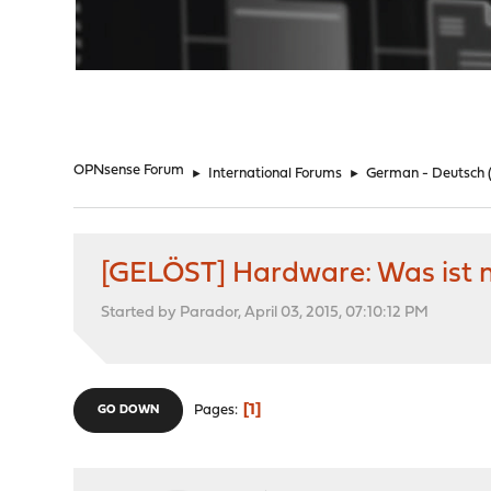
"
OPNsense Forum
►
International Forums
►
German - Deutsch
[GELÖST] Hardware: Was ist 
Started by Parador, April 03, 2015, 07:10:12 PM
1
Pages
GO DOWN