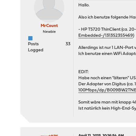
Hallo.
Also ich benutze folgende H
MrCount
- HP T5720 ThinClient (ca. 20-
Newbie
Embedded-/131352355469
)
Posts
33
Allerdings ist nur 1 LAN-Por
Logged
Ich benutze einen WiFi Adapt
EDIT:
Habe noch einen "älteren" 
Der Adapter von Digitus (ca. 1
100Mbps/dp/B009BW2TN
Somit wäre man mit knapp 4
Ist natürlich kein High-End-S
April 11, 2015, 10:16:54 AM