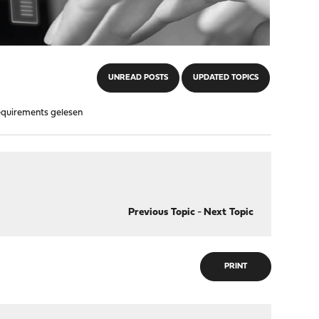
UNREAD POSTS
UPDATED TOPICS
equirements gelesen
Previous Topic
-
Next Topic
PRINT