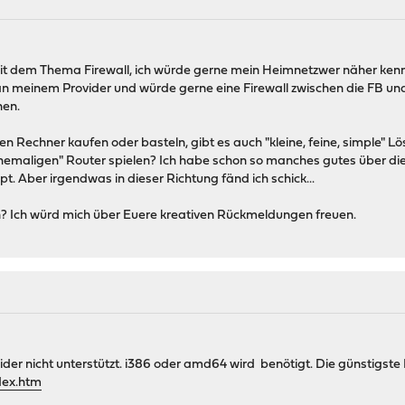
mit dem Thema Firewall, ich würde gerne mein Heimnetzwer näher kenne
an meinem Provider und würde gerne eine Firewall zwischen die FB und
nen.
einen Rechner kaufen oder basteln, gibt es auch "kleine, feine, simpl
ehemaligen" Router spielen? Ich habe schon so manches gutes über di
pt. Aber irgendwas in dieser Richtung fänd ich schick...
n? Ich würd mich über Euere kreativen Rückmeldungen freuen.
r nicht unterstützt. i386 oder amd64 wird benötigt. Die günstigste 
dex.htm