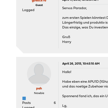
guest976
Guest
Servus Parador,
Logged
zum ersten Spielen könntest D
Längerfristig und produktiv is
Das einzige, was Du investier
Gruß
Harry
April 26, 2015, 10:45:10 AM
Hallo!
Habe eben eine APU1D (1Ghz,
und das noetige Zubehoer nic
pah
Newbie
Spannend fand ich, das ein U
Posts
6
Lg,
Logged