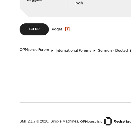
pah
1
Pages
GO UP
OPNsense Forum
►
International Forums
►
German - Deutsch
,
,
SMF 2.1.7 © 2026
Simple Machines