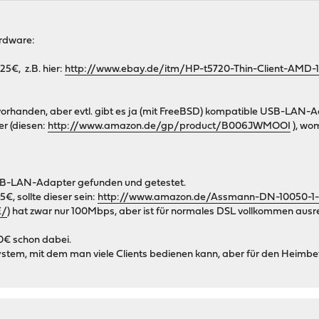
ardware:
25€, z.B. hier:
http://www.ebay.de/itm/HP-t5720-Thin-Client-A
t vorhanden, aber evtl. gibt es ja (mit FreeBSD) kompatible USB-LAN-A
er (diesen:
http://www.amazon.de/gp/product/B006JWMOOI
), wom
USB-LAN-Adapter gefunden und getestet.
5€, sollte dieser sein:
http://www.amazon.de/Assmann-DN-10050-1-D
E/
) hat zwar nur 100Mbps, aber ist für normales DSL vollkommen ausr
0€ schon dabei.
ystem, mit dem man viele Clients bedienen kann, aber für den Heimbet