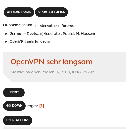
"
UNREAD POSTS
UPDATED TOPICS
OPNsense Forum
►
International Forums
►
German - Deutsch
(Moderator:
Patrick M. Hausen
)
►
OpenVPN sehr langsam
OpenVPN sehr langsam
Started by docb, March 16, 2018, 10:42:25 AM
PRINT
1
GO DOWN
Pages
USER ACTIONS