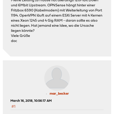
Meine Leitung zu Hause hat allerdings 120Mbit Down
und 6Mbit Upstream. OPNSense hängt hinter einer
Fritzbox 6590 (Kabelmodem) mit Weiterleitung von Port
1194. OpenVPN läuft auf einem ESXi Server mit 4 Kernen
eines Xeon 1245 und 4 Gig RAM - daran sollte es also
nicht liegen. Hat jemand eine Idee, wo die Ursache
liegen könnte?
Viele Grüße
doc
mar_becker
March 16, 2018, 10:56:17 AM
#1