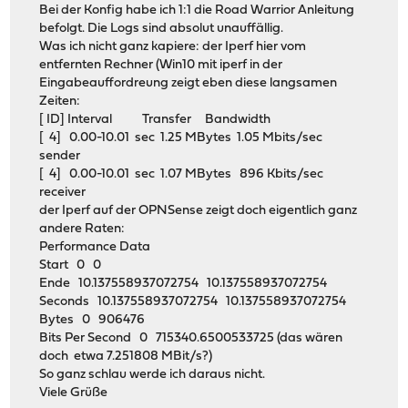
Bei der Konfig habe ich 1:1 die Road Warrior Anleitung
befolgt. Die Logs sind absolut unauffällig.
Was ich nicht ganz kapiere: der Iperf hier vom
entfernten Rechner (Win10 mit iperf in der
Eingabeauffordreung zeigt eben diese langsamen
Zeiten:
[ ID] Interval Transfer Bandwidth
[ 4] 0.00-10.01 sec 1.25 MBytes 1.05 Mbits/sec
sender
[ 4] 0.00-10.01 sec 1.07 MBytes 896 Kbits/sec
receiver
der Iperf auf der OPNSense zeigt doch eigentlich ganz
andere Raten:
Performance Data
Start 0 0
Ende 10.137558937072754 10.137558937072754
Seconds 10.137558937072754 10.137558937072754
Bytes 0 906476
Bits Per Second 0 715340.6500533725 (das wären
doch etwa 7.251808 MBit/s?)
So ganz schlau werde ich daraus nicht.
Viele Grüße