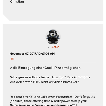
Christian
JeGr
November 07, 2017, 10:43:06 AM
#1
> die Eintragung einer Quell-IP zu ermöglichen
Was genau soll das heißen bzw. tun? Das kommt mir
auf den ersten Blick nicht wirklich sinnvoll vor?
"It doesn't work!" is no valid error description!
- Don't forget to
[applaud] those offering time & brainpower to help you!
Better have some *sense than no(n)sense at all! ;)