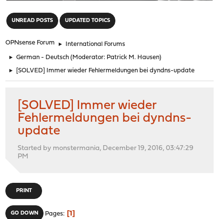
"
UNREAD POSTS
UPDATED TOPICS
OPNsense Forum
►
International Forums
►
German - Deutsch
(Moderator:
Patrick M. Hausen
)
►
[SOLVED] Immer wieder Fehlermeldungen bei dyndns-update
[SOLVED] Immer wieder
Fehlermeldungen bei dyndns-
update
Started by monstermania, December 19, 2016, 03:47:29
PM
PRINT
1
GO DOWN
Pages