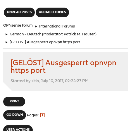
"
UNREAD POSTS
UPDATED TOPICS
OPNsense Forum
►
International Forums
►
German - Deutsch
(Moderator:
Patrick M. Hausen
)
►
[GELÖST] Ausgesperrt opnvpn https port
[GELÖST] Ausgesperrt opnvpn
https port
Started by zitlo, July 10, 2017, 02:24:27 PM
PRINT
1
GO DOWN
Pages
USER ACTIONS