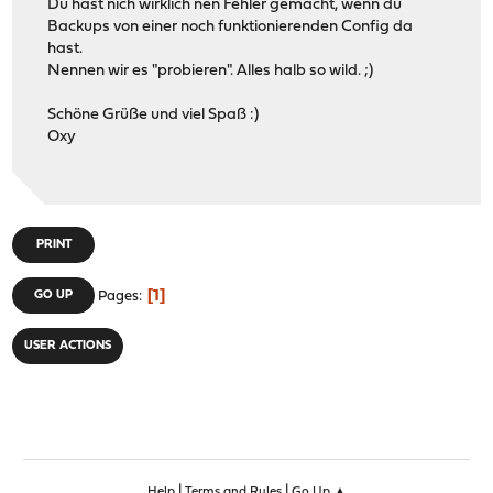
Du hast nich wirklich nen Fehler gemacht, wenn du
Backups von einer noch funktionierenden Config da
hast.
Nennen wir es "probieren". Alles halb so wild. ;)
Schöne Grüße und viel Spaß :)
Oxy
PRINT
1
GO UP
Pages
USER ACTIONS
|
|
Help
Terms and Rules
Go Up ▲