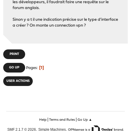
les développeurs, il faudrait faire une requête sur le
forum anglais.
Sinon y a t il une indication précise sur le type d'interface
a créer ? On monte un connection vpn ?
PRINT
1
GO UP
Pages
USER ACTIONS
|
|
Help
Terms and Rules
Go Up ▲
,
,
SMF 2.1.7 © 2026
Simple Machines