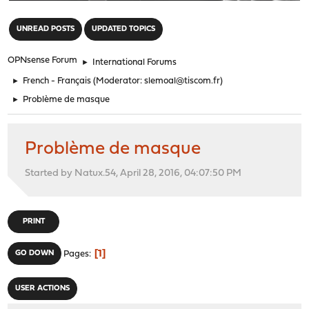
"
UNREAD POSTS
UPDATED TOPICS
OPNsense Forum
►
International Forums
►
French - Français
(Moderator:
slemoal@tiscom.fr
)
►
Problème de masque
Problème de masque
Started by Natux.54, April 28, 2016, 04:07:50 PM
PRINT
1
GO DOWN
Pages
USER ACTIONS