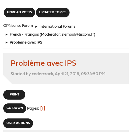
"
UNREAD POSTS
UPDATED TOPICS
OPNsense Forum
►
International Forums
►
French - Français
(Moderator:
slemoal@tiscom.fr
)
►
Problème avec IPS
Problème avec IPS
Started by codercrack, April 21, 2016, 05:34:50 PM
PRINT
1
GO DOWN
Pages
USER ACTIONS