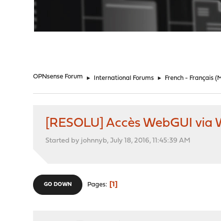
"
OPNsense Forum
►
International Forums
►
French - Français
(
[RESOLU] Accès WebGUI via
Started by johnnyb, July 18, 2016, 11:45:39 AM
1
Pages
GO DOWN