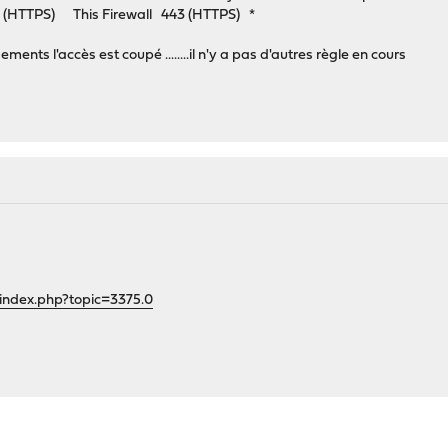
 (HTTPS) This Firewall 443 (HTTPS) *
ents l'accès est coupé ........il n'y a pas d'autres règle en cours
index.php?topic=3375.0