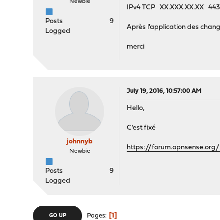
Newbie
IPv4 TCP XX.XXX.XX.XX 443
Posts
9
Après l'application des changem
Logged
merci
July 19, 2016, 10:57:00 AM
Hello,
C'est fixé
johnnyb
https://forum.opnsense.org/
Newbie
Posts
9
Logged
1
Pages
GO UP