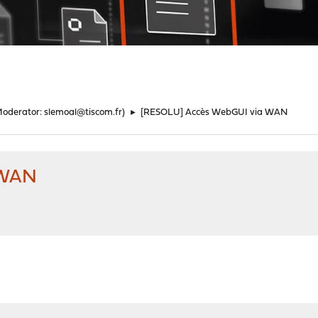
Moderator:
slemoal@tiscom.fr
)
►
[RESOLU] Accès WebGUI via WAN
 WAN