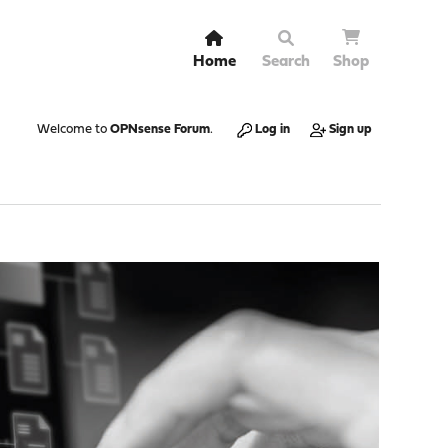
Home
Search
Shop
Welcome to
OPNsense Forum
.
Log in
Sign up