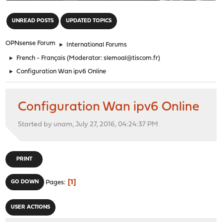
"
UNREAD POSTS
UPDATED TOPICS
OPNsense Forum
►
International Forums
►
French - Français
(Moderator:
slemoal@tiscom.fr
)
►
Configuration Wan ipv6 Online
Configuration Wan ipv6 Online
Started by unam, July 27, 2016, 04:24:37 PM
PRINT
1
GO DOWN
Pages
USER ACTIONS