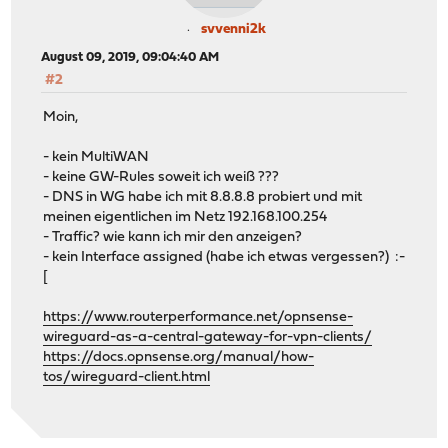
svvenni2k
August 09, 2019, 09:04:40 AM
#2
Moin,
- kein MultiWAN
- keine GW-Rules soweit ich weiß ???
- DNS in WG habe ich mit 8.8.8.8 probiert und mit
meinen eigentlichen im Netz 192.168.100.254
- Traffic? wie kann ich mir den anzeigen?
- kein Interface assigned (habe ich etwas vergessen?) :-
[
https://www.routerperformance.net/opnsense-
wireguard-as-a-central-gateway-for-vpn-clients/
https://docs.opnsense.org/manual/how-
tos/wireguard-client.html