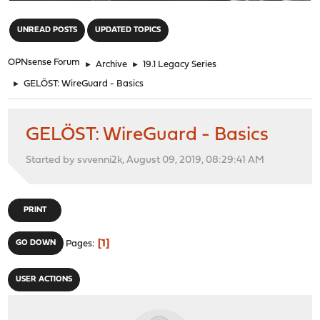
"
UNREAD POSTS
UPDATED TOPICS
OPNsense Forum
►
Archive
►
19.1 Legacy Series
►
GELÖST: WireGuard - Basics
GELÖST: WireGuard - Basics
Started by svvenni2k, August 09, 2019, 08:29:41 AM
PRINT
1
GO DOWN
Pages
USER ACTIONS