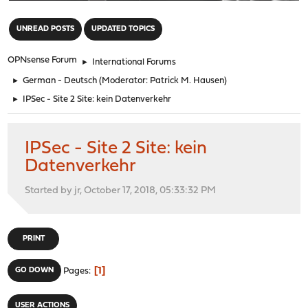
"
UNREAD POSTS
UPDATED TOPICS
OPNsense Forum
►
International Forums
►
German - Deutsch
(Moderator:
Patrick M. Hausen
)
►
IPSec - Site 2 Site: kein Datenverkehr
IPSec - Site 2 Site: kein
Datenverkehr
Started by jr, October 17, 2018, 05:33:32 PM
PRINT
1
GO DOWN
Pages
USER ACTIONS