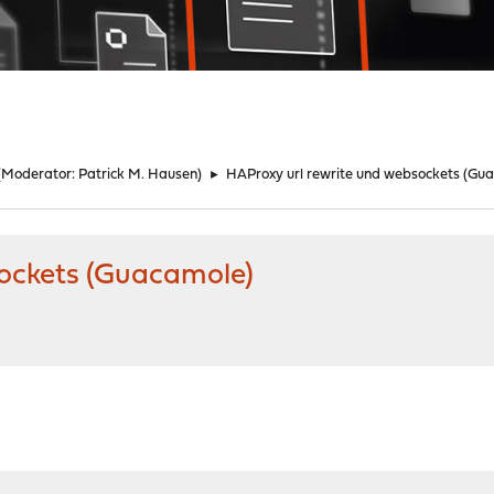
(Moderator:
Patrick M. Hausen
)
►
HAProxy url rewrite und websockets (Gu
sockets (Guacamole)