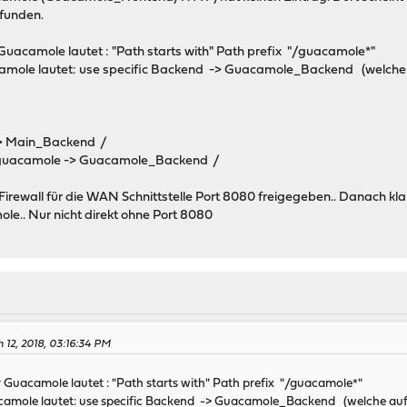
efunden.
 Guacamole lautet : "Path starts with" Path prefix "/guacamole*"
camole lautet: use specific Backend -> Guacamole_Backend (welche a
 -> Main_Backend /
ll/guacamole -> Guacamole_Backend /
r Firewall für die WAN Schnittstelle Port 8080 freigegeben.. Danach 
le.. Nur nicht direkt ohne Port 8080
 12, 2018, 03:16:34 PM
r Guacamole lautet : "Path starts with" Path prefix "/guacamole*"
acamole lautet: use specific Backend -> Guacamole_Backend (welche auf 