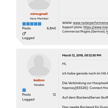
mimugmail
Hero Member
WWW:
www.routerperformance
Support plans:
https://www.max-
Posts
6,840
Commercial Plugins (German):
h
Logged
March 12, 2018, 05:12:30 PM
Hi,
ich habe gerade noch im HA 
badzoo
Die Verbindung zur Hauptseite 
Newbie
haproxy[65526]: Connect fr
Posts
12
Auf dem BackendServer läuft 
Logged
Das zweite Backend für Guaca