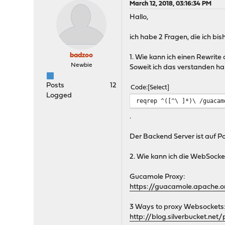
March 12, 2018, 03:16:34 PM
Hallo,
ich habe 2 Fragen, die ich bi
badzoo
1. Wie kann ich einen Rewri
Newbie
Soweit ich das verstanden ha
Posts
12
Code
Select
Logged
reqrep ^([^\ ]*)\ /guacam
.
Der Backend Server ist auf Po
2. Wie kann ich die WebSocket
Gucamole Proxy:
https://guacamole.apache.
3 Ways to proxy Websockets
http://blog.silverbucket.n