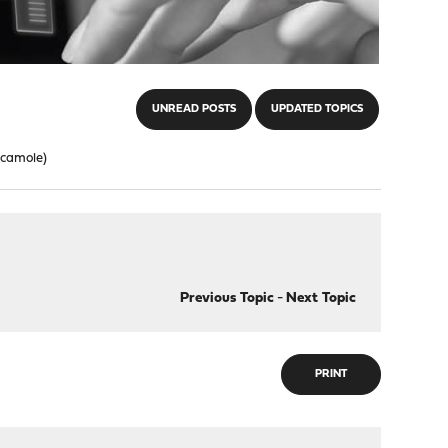
UNREAD POSTS
UPDATED TOPICS
acamole)
Previous Topic
-
Next Topic
PRINT