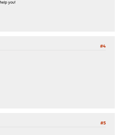
help you!
#4
#5