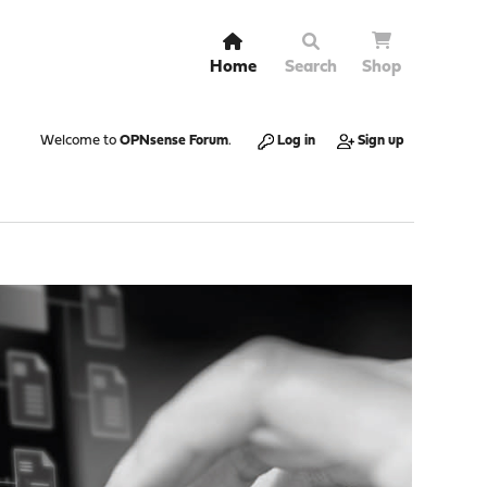
Home
Search
Shop
Welcome to
OPNsense Forum
.
Log in
Sign up