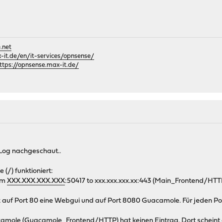
.net
it.de/en/it-services/opnsense/
ttps://opnsense.max-it.de/
Log nachgeschaut..
(/) funktioniert:
om
XXX.XXX.XXX.XXX
:50417 to xxx.xxx.xxx.xx:443 (Main_Frontend/HTT
auf Port 80 eine Webgui und auf Port 8080 Guacamole. Für jeden Port
mole (Guacamole_Frontend/HTTP) hat keinen Eintrag. Dort scheint die