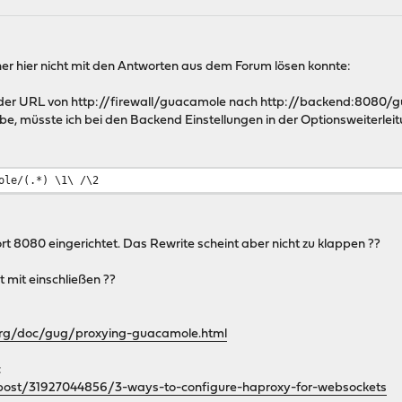
sher hier nicht mit den Antworten aus dem Forum lösen konnte:
te der URL von http://firewall/guacamole nach http://backend:8080
be, müsste ich bei den Backend Einstellungen in der Optionsweiterl
ole/(.*) \1\ /\2
rt 8080 eingerichtet. Das Rewrite scheint aber nicht zu klappen ??
 mit einschließen ??
org/doc/gug/proxying-guacamole.html
:
et/post/31927044856/3-ways-to-configure-haproxy-for-websockets