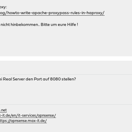
oxy:
og/howto-write-apache-proxypass-rules-in-haproxy/
 nicht hinbekommen.. Bitte um eure Hilfe !
ei Real Server den Port auf 8080 stellen?
.net
it.de/en/it-services/opnsense/
ttps://opnsense.max-it.de/