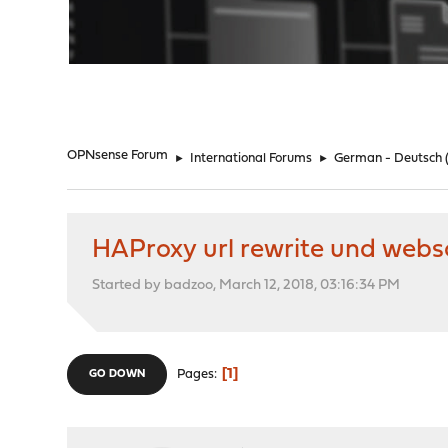
"
OPNsense Forum
►
International Forums
►
German - Deutsch
HAProxy url rewrite und web
Started by badzoo, March 12, 2018, 03:16:34 PM
1
Pages
GO DOWN