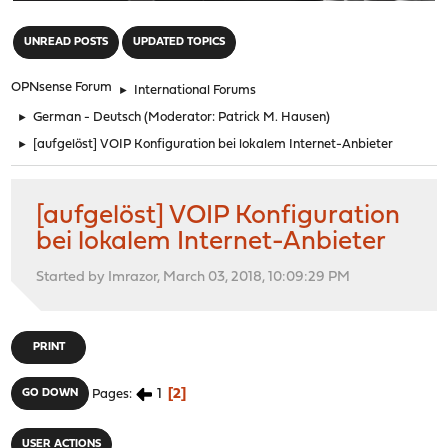
"
UNREAD POSTS
UPDATED TOPICS
OPNsense Forum
►
International Forums
►
German - Deutsch
(Moderator:
Patrick M. Hausen
)
►
[aufgelöst] VOIP Konfiguration bei lokalem Internet-Anbieter
[aufgelöst] VOIP Konfiguration
bei lokalem Internet-Anbieter
Started by Imrazor, March 03, 2018, 10:09:29 PM
PRINT
1
2
GO DOWN
Pages
USER ACTIONS