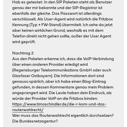
Hab es getestet: In den SIP Paketen steht als Benutzer
genau der mir bekannte und der SIP-Registrar ist
ebenfalls der gleiche. Das Passwort ist allerdings
verschlüsselt. Als User-Agent wird natürlich die Fritzbox
Kennung (Typ + FW-Stand) übermitelt. Ich sehe da jetzt
aber keinen wirklichen Grund, weshalb es mit dem
Telefon direkt nicht gehen sollte, außer der User Agent
wird geprüft.
Nachtrag 2:
Aus den Paketen erkenne ich, dass die VoIP-Verbindung
über einen anderen Provider erledigt wird
(Regensburger Telekommunikations GmbH oder auch
Glasfaser Ostbayern). Die Informationen dort sind
genauso spärlich, aber ich habe einen Blog-Eintrag
gefunden, in dessen Kommentare genau mein Problem
angeprangert wird. Die Leute haben dein Eindruck, als
würde der Provider VoIP an die Fritzbox binden:
https://www.timoschindler.de/die-r-kom-und-das-
routerwahlrecht/
Wer muss das Routerwahlrecht eigentlich durchsetzen?
Die Bundesnetzagentur?