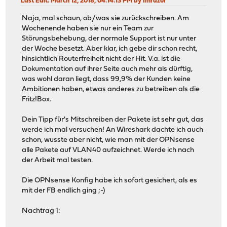
Last Edit
: March 12, 2018, 04:14:13 PM by Imrazor
Naja, mal schaun, ob/was sie zurückschreiben. Am
Wochenende haben sie nur ein Team zur
Störungsbehebung, der normale Support ist nur unter
der Woche besetzt. Aber klar, ich gebe dir schon recht,
hinsichtlich Routerfreiheit nicht der Hit. V.a. ist die
Dokumentation auf ihrer Seite auch mehr als dürftig,
was wohl daran liegt, dass 99,9% der Kunden keine
Ambitionen haben, etwas anderes zu betreiben als die
Fritz!Box.
Dein Tipp für's Mitschreiben der Pakete ist sehr gut, das
werde ich mal versuchen! An Wireshark dachte ich auch
schon, wusste aber nicht, wie man mit der OPNsense
alle Pakete auf VLAN40 aufzeichnet. Werde ich nach
der Arbeit mal testen.
Die OPNsense Konfig habe ich sofort gesichert, als es
mit der FB endlich ging ;-)
Nachtrag 1: