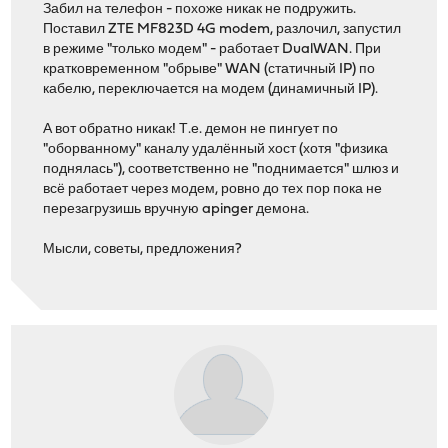
Забил на телефон - похоже никак не подружить.
Поставил ZTE MF823D 4G modem, разлочил, запустил
в режиме "только модем" - работает DualWAN. При
кратковременном "обрыве" WAN (статичный IP) по
кабелю, переключается на модем (динамичный IP).
А вот обратно никак! Т.е. демон не пингует по
"оборванному" каналу удалённый хост (хотя "физика
поднялась"), соответственно не "поднимается" шлюз и
всё работает через модем, ровно до тех пор пока не
перезагрузишь вручную apinger демона.
Мысли, советы, предложения?