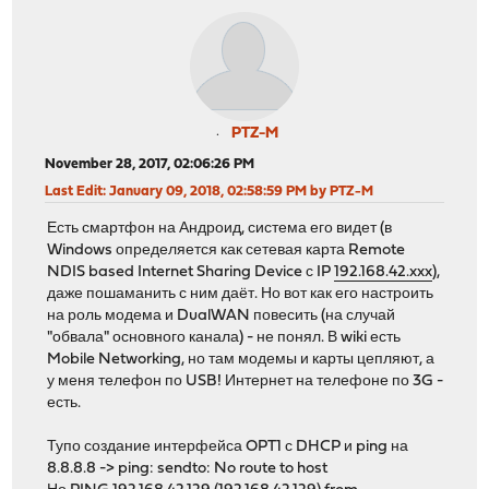
PTZ-M
November 28, 2017, 02:06:26 PM
Last Edit
: January 09, 2018, 02:58:59 PM by PTZ-M
Есть смартфон на Андроид, система его видет (в
Windows определяется как сетевая карта Remote
NDIS based Internet Sharing Device с IP
192.168.42.xxx
),
даже пошаманить с ним даёт. Но вот как его настроить
на роль модема и DualWAN повесить (на случай
"обвала" основного канала) - не понял. В wiki есть
Mobile Networking, но там модемы и карты цепляют, а
у меня телефон по USB! Интернет на телефоне по 3G -
есть.
Тупо создание интерфейса OPT1 с DHCP и ping на
8.8.8.8 -> ping: sendto: No route to host