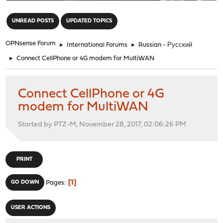
"
UNREAD POSTS
UPDATED TOPICS
OPNsense Forum
►
International Forums
►
Russian - Русский
►
Connect CellPhone or 4G modem for MultiWAN
Connect CellPhone or 4G
modem for MultiWAN
Started by PTZ-M, November 28, 2017, 02:06:26 PM
PRINT
1
GO DOWN
Pages
USER ACTIONS