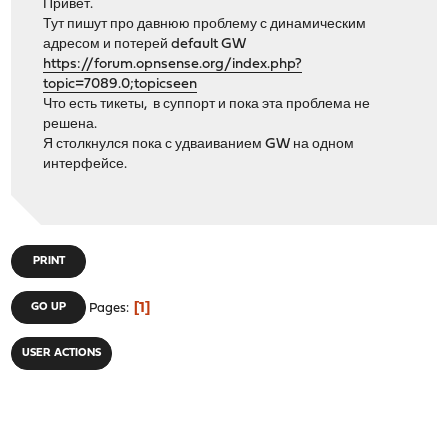
Привет.
Тут пишут про давнюю проблему с динамическим
адресом и потерей default GW
https://forum.opnsense.org/index.php?
topic=7089.0;topicseen
Что есть тикеты, в суппорт и пока эта проблема не
решена.
Я столкнулся пока с удваиванием GW на одном
интерфейсе.
PRINT
1
GO UP
Pages
USER ACTIONS