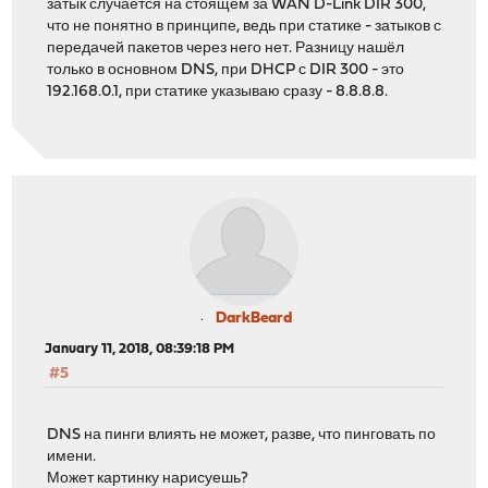
затык случается на стоящем за WAN D-Link DIR 300,
что не понятно в принципе, ведь при статике - затыков с
передачей пакетов через него нет. Разницу нашёл
только в основном DNS, при DHCP с DIR 300 - это
192.168.0.1, при статике указываю сразу - 8.8.8.8.
DarkBeard
January 11, 2018, 08:39:18 PM
#5
DNS на пинги влиять не может, разве, что пинговать по
имени.
Может картинку нарисуешь?