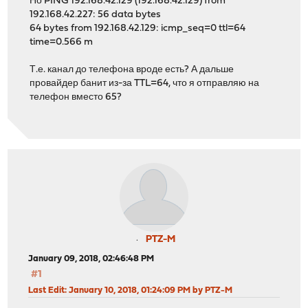
Но PING 192.168.42.129 (192.168.42.129) from
192.168.42.227: 56 data bytes
64 bytes from 192.168.42.129: icmp_seq=0 ttl=64
time=0.566 m
Т.е. канал до телефона вроде есть? А дальше
провайдер банит из-за TTL=64, что я отправляю на
телефон вместо 65?
PTZ-M
January 09, 2018, 02:46:48 PM
#1
Last Edit
: January 10, 2018, 01:24:09 PM by PTZ-M