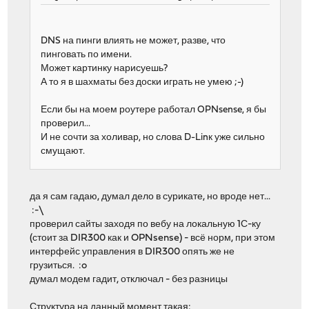
DNS на пинги влиять не может, разве, что
пинговать по имени.
Может картинку нарисуешь?
А то я в шахматы без доски играть не умею ;-)
Если бы на моем роутере работал OPNsense, я бы
проверил...
И не сочти за холивар, но слова D-Linк уже сильно
смущают.
да я сам гадаю, думал дело в сурикате, но вроде нет...
:-\
проверил сайты заходя по вебу на локальную 1С-ку
(стоит за DIR300 как и OPNsense) - всё норм, при этом
интерфейс управления в DIR300 опять же не
грузиться. :o
думал модем гадит, отключал - без разницы
Структура на данный момент такая: