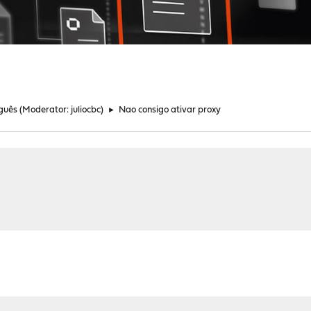
guês
(Moderator:
juliocbc
)
►
Nao consigo ativar proxy