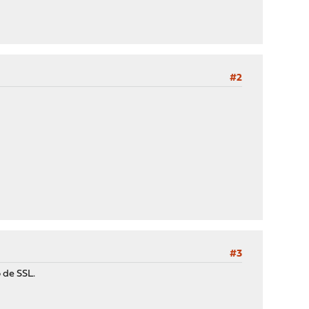
#2
#3
 de SSL.