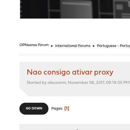
"
OPNsense Forum
►
International Forums
►
Portuguese - Portu
Nao consigo ativar proxy
Started by aleusonm, November 06, 2017, 09:19:05 PM
1
Pages
GO DOWN