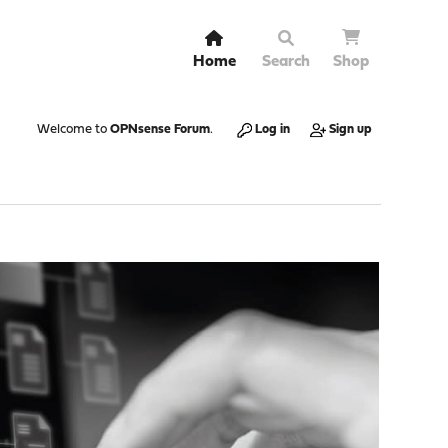
Home
Search
Shop
Welcome to
OPNsense Forum
.
Log in
Sign up