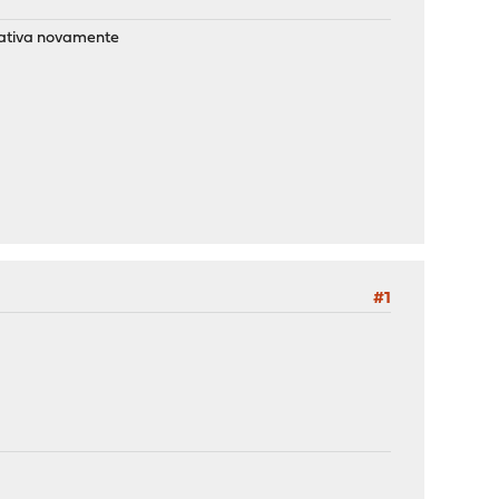
esativa novamente
#1