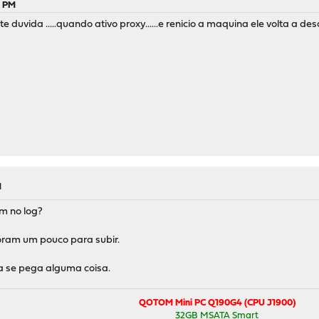
5 PM
e duvida .....quando ativo proxy......e renicio a maquina ele volta a d
M
m no log?
ram um pouco para subir.
ja se pega alguma coisa.
QOTOM Mini PC Q190G4 (CPU J1900)
32GB MSATA Smart