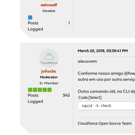
aalvesdf
Newbie
Posts
1
Logged
March 20, 2019, 03:39:41 PM
aleusonm
juliocbc
Conforme nosso amigo @fowger
Moderator
outra em uso por outro serviç
Sr. Member
Outro comando útil, na CLI di
Posts
345
Code
Select
Logged
squid -k check
Cloudfence Open Source Team