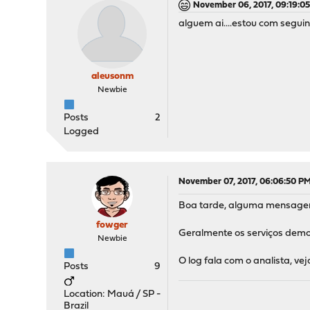
November 06, 2017, 09:19:0
alguem ai....estou com seguint
aleusonm
Newbie
Posts
2
Logged
November 07, 2017, 06:06:50 P
Boa tarde, alguma mensage
fowger
Geralmente os serviços demo
Newbie
O log fala com o analista, ve
Posts
9
Location: Mauá / SP -
Brazil