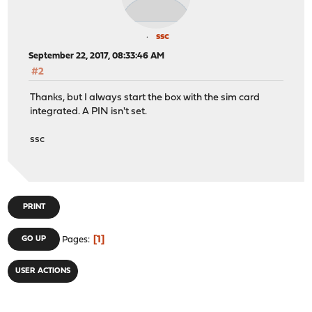
ssc
September 22, 2017, 08:33:46 AM
#2
Thanks, but I always start the box with the sim card
integrated. A PIN isn't set.
ssc
PRINT
1
GO UP
Pages
USER ACTIONS