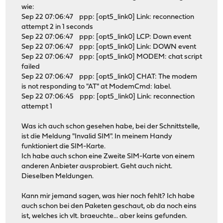
wie:
Sep 22 07:06:47 ppp: [opt5_link0] Link: reconnection
attempt 2 in 1 seconds
Sep 22 07:06:47 ppp: [opt5_link0] LCP: Down event
Sep 22 07:06:47 ppp: [opt5_link0] Link: DOWN event
Sep 22 07:06:47 ppp: [opt5_link0] MODEM: chat script
failed
Sep 22 07:06:47 ppp: [opt5_link0] CHAT: The modem
is not responding to "AT" at ModemCmd: label.
Sep 22 07:06:45 ppp: [opt5_link0] Link: reconnection
attempt 1
Was ich auch schon gesehen habe, bei der Schnittstelle,
ist die Meldung "Invalid SIM". In meinem Handy
funktioniert die SIM-Karte.
Ich habe auch schon eine Zweite SIM-Karte von einem
anderen Anbieter ausprobiert. Geht auch nicht.
Dieselben Meldungen.
Kann mir jemand sagen, was hier noch fehlt? Ich habe
auch schon bei den Paketen geschaut, ob da noch eins
ist, welches ich vlt. braeuchte... aber keins gefunden.