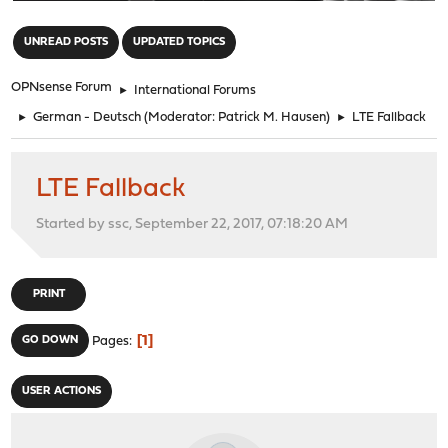
"
UNREAD POSTS
UPDATED TOPICS
OPNsense Forum
►
International Forums
►
German - Deutsch
(Moderator:
Patrick M. Hausen
)
►
LTE Fallback
LTE Fallback
Started by ssc, September 22, 2017, 07:18:20 AM
PRINT
1
GO DOWN
Pages
USER ACTIONS