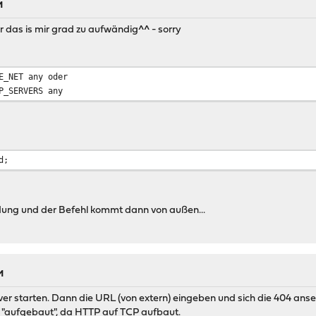
M
er das is mir grad zu aufwändig^^ - sorry
E_NET any oder
P_SERVERS any
d;
dung und der Befehl kommt dann von außen...
M
er starten. Dann die URL (von extern) eingeben und sich die 404 anseh
o "aufgebaut", da HTTP auf TCP aufbaut.