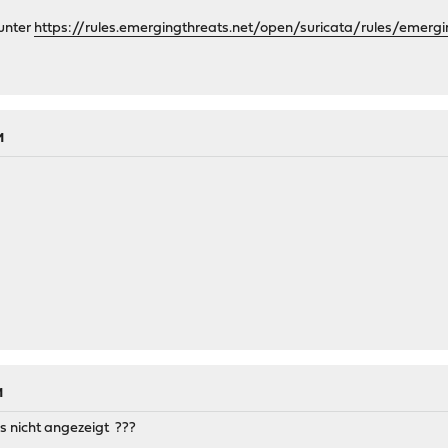
 unter
https://rules.emergingthreats.net/open/suricata/rules/emergi
M
M
s nicht angezeigt ???