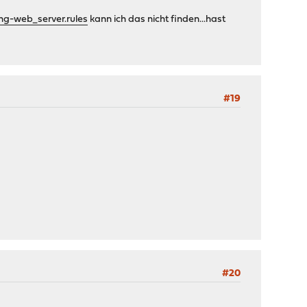
ng-web_server.rules
kann ich das nicht finden...hast
#19
#20