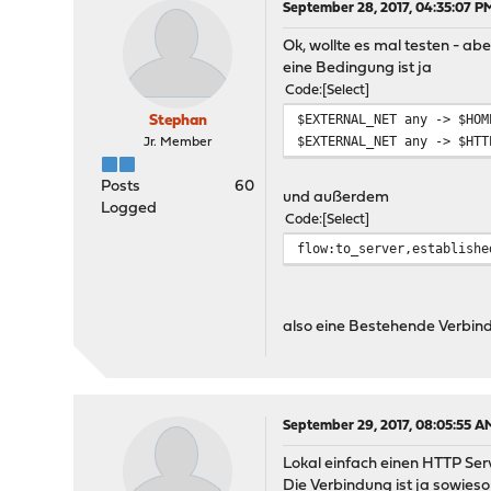
September 28, 2017, 04:35:07 P
Ok, wollte es mal testen - ab
eine Bedingung ist ja
Code
Select
$EXTERNAL_NET any -> $HOM
Stephan
$EXTERNAL_NET any -> $HTT
Jr. Member
Posts
60
und außerdem
Logged
Code
Select
flow:to_server,establishe
also eine Bestehende Verbin
September 29, 2017, 08:05:55 A
Lokal einfach einen HTTP Serv
Die Verbindung ist ja sowies