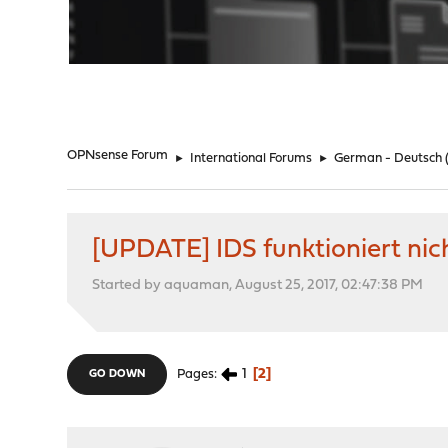
"
OPNsense Forum
►
International Forums
►
German - Deutsch
[UPDATE] IDS funktioniert nic
Started by aquaman, August 25, 2017, 02:47:38 PM
1
2
Pages
GO DOWN