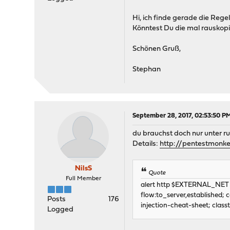
Hi, ich finde gerade die Regel
Könntest Du die mal rauskop
Schönen Gruß,
Stephan
September 28, 2017, 02:53:50 P
du brauchst doch nur unter r
Details:
http://pentestmonkey
NilsS
Quote
Full Member
alert http $EXTERNAL_NET
flow:to_server,established;
Posts
176
injection-cheat-sheet; clas
Logged