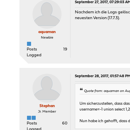
September 27, 2017, 07:29:03 A
Nachdem ich die Logs gelösc
neuesten Version (17.7.3).
aquaman
Newbie
Posts
19
Logged
September 28, 2017, 01:57:48 P
Quote from: aquaman on Augu
Um sicherzustellen, dass das
Stephan
username=-1 union select 1
Jr. Member
Nun habe ich gehofft, dass 
Posts
60
Logged