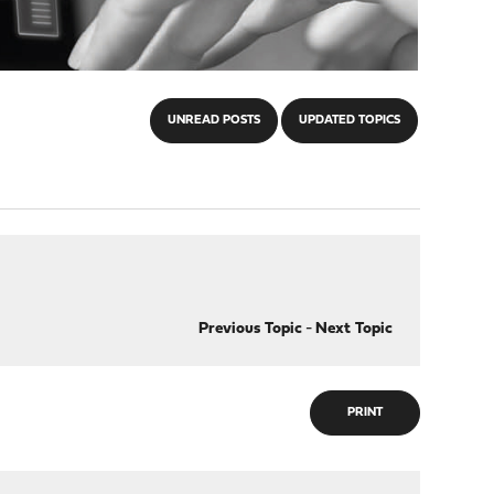
UNREAD POSTS
UPDATED TOPICS
Previous Topic
-
Next Topic
PRINT