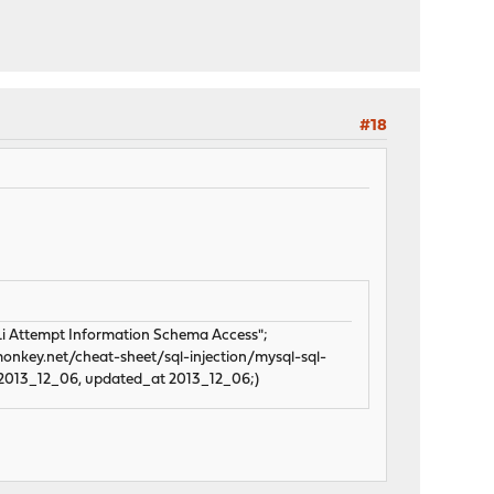
#18
Attempt Information Schema Access";
tmonkey.net/cheat-sheet/sql-injection/mysql-sql-
t 2013_12_06, updated_at 2013_12_06;)