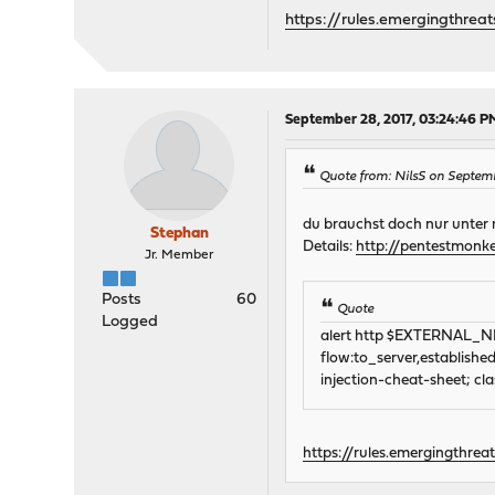
https://rules.emergingthrea
September 28, 2017, 03:24:46 P
Quote from: NilsS on Septemb
du brauchst doch nur unter 
Stephan
Details:
http://pentestmonke
Jr. Member
Posts
60
Quote
Logged
alert http $EXTERNAL_N
flow:to_server,establishe
injection-cheat-sheet; c
https://rules.emergingthrea