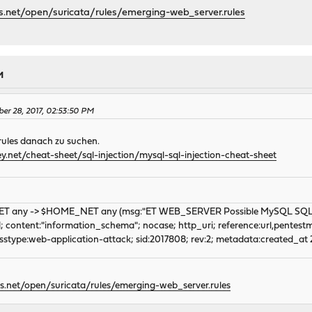
ts.net/open/suricata/rules/emerging-web_server.rules
M
er 28, 2017, 02:53:50 PM
rules danach zu suchen.
y.net/cheat-sheet/sql-injection/mysql-sql-injection-cheat-sheet
ET any -> $HOME_NET any (msg:"ET WEB_SERVER Possible MySQL SQLi 
d; content:"information_schema"; nocase; http_uri; reference:url,pentes
lasstype:web-application-attack; sid:2017808; rev:2; metadata:created_a
ts.net/open/suricata/rules/emerging-web_server.rules