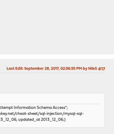
Last Edit
: September 28, 2017, 02:56:55 PM by NilsS
#17
tempt Information Schema Access";
nkey.net/cheat-sheet/sql-injection/mysql-sql-
2013_12_06, updated_at 2013_12_06;)