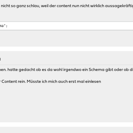
icht so ganz schlau, weil der content nun nicht wirklich aussagekräftig 
ma";
M
hen. hatte gedacht ob es da wohl irgendwo ein Schema gibt oder ob d
ontent rein. Müsste ich mich auch erst mal einlesen