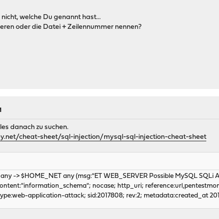
 nicht, welche Du genannt hast...
ieren oder die Datei + Zeilennummer nennen?
M
ules danach zu suchen.
.net/cheat-sheet/sql-injection/mysql-sql-injection-cheat-sheet
 any -> $HOME_NET any (msg:"ET WEB_SERVER Possible MySQL SQLi At
 content:"information_schema"; nocase; http_uri; reference:url,pentestmo
stype:web-application-attack; sid:2017808; rev:2; metadata:created_at 