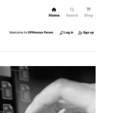
Home
Search
Shop
Welcome to
OPNsense Forum
.
Log in
Sign up