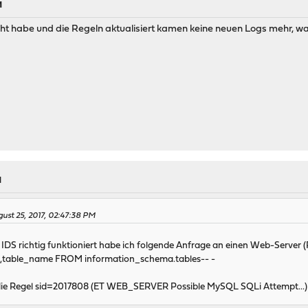
M
ht habe und die Regeln aktualisiert kamen keine neuen Logs mehr, wa
M
st 25, 2017, 02:47:38 PM
 IDS richtig funktioniert habe ich folgende Anfrage an einen Web-Server (
,2,table_name FROM information_schema.tables-- -
die Regel sid=2017808 (ET WEB_SERVER Possible MySQL SQLi Attempt...) ans