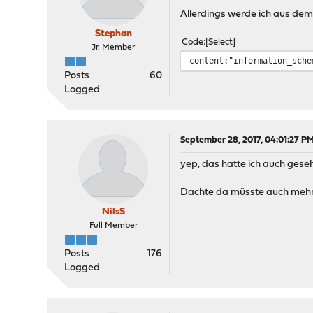
Allerdings werde ich aus dem n
Stephan
Code
Select
Jr. Member
content:"information_sche
Posts
60
Logged
September 28, 2017, 04:01:27 P
yep, das hatte ich auch gese
Dachte da müsste auch mehr C
NilsS
Full Member
Posts
176
Logged