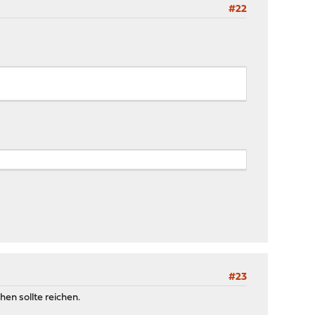
#22
#23
en sollte reichen.