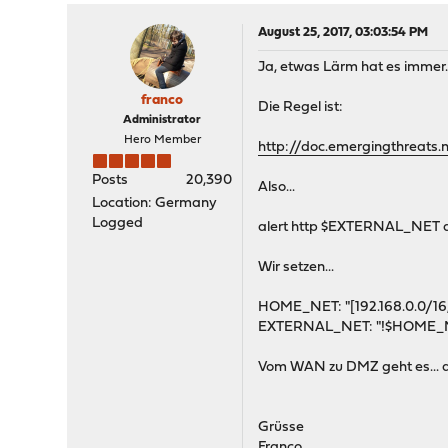
August 25, 2017, 03:03:54 PM
Ja, etwas Lärm hat es immer
franco
Die Regel ist:
Administrator
Hero Member
http://doc.emergingthreats
Posts
20,390
Also...
Location: Germany
Logged
alert http $EXTERNAL_NET
Wir setzen...
HOME_NET: "[192.168.0.0/16,1
EXTERNAL_NET: "!$HOME_
Vom WAN zu DMZ geht es... a
Grüsse
Franco