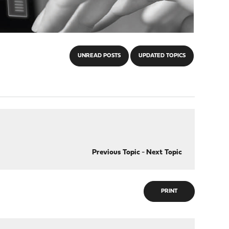
UNREAD POSTS
UPDATED TOPICS
Previous Topic
-
Next Topic
PRINT