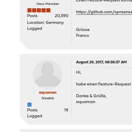
Einen Feature-Request können
Hero Member
https://github.com/opnsens
Posts
20,390
Location: Germany
Logged
Grüsse
Franco
August 29, 2017, 06:56:37 AM
Hi,
habe einen Feature-Request 
aquaman
Danke & Grüße,
Newbie
aquaman
Posts
19
Logged