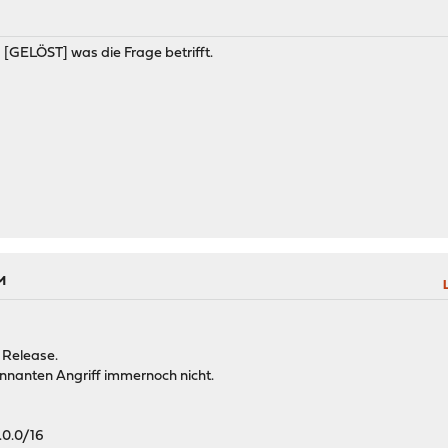
s [GELÖST] was die Frage betrifft.
M
n Release.
nnanten Angriff immernoch nicht.
.0.0/16