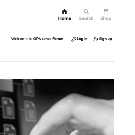
Home
Search
Shop
Welcome to
OPNsense Forum
.
Log in
Sign up