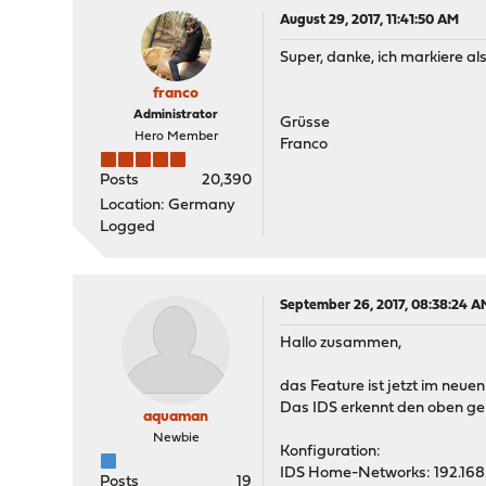
August 29, 2017, 11:41:50 AM
Super, danke, ich markiere al
franco
Administrator
Grüsse
Hero Member
Franco
Posts
20,390
Location: Germany
Logged
September 26, 2017, 08:38:24 A
Hallo zusammen,
das Feature ist jetzt im neue
Das IDS erkennt den oben ge
aquaman
Newbie
Konfiguration:
IDS Home-Networks: 192.168
Posts
19