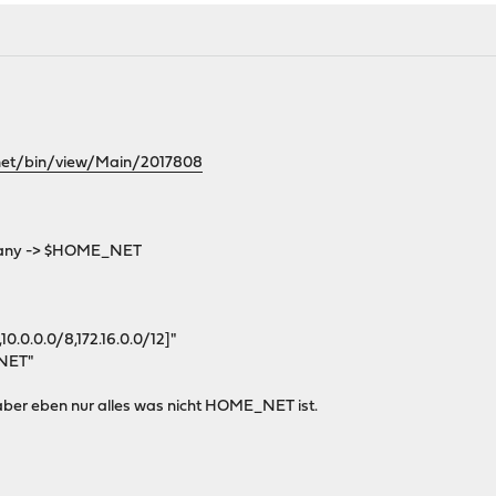
.
.net/bin/view/Main/2017808
 any -> $HOME_NET
0.0.0.0/8,172.16.0.0/12]"
NET"
ber eben nur alles was nicht HOME_NET ist.