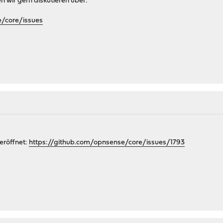
 wir gern diskutieren über:
e/core/issues
eröffnet:
https://github.com/opnsense/core/issues/1793