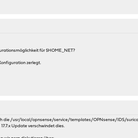
figurationsmöglichkeit für $HOME_NET?
onfiguration zerlegt.
ch die /usr/local/opnsense/service/templates/OPNsense/IDS/suricat
 17.7.x Update verschwindet dies.