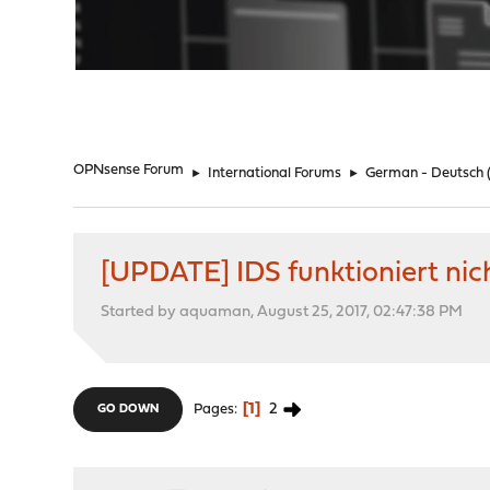
"
OPNsense Forum
►
International Forums
►
German - Deutsch
[UPDATE] IDS funktioniert nic
Started by aquaman, August 25, 2017, 02:47:38 PM
1
2
Pages
GO DOWN