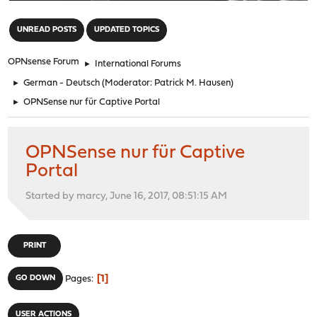
"
UNREAD POSTS
UPDATED TOPICS
OPNsense Forum
►
International Forums
►
German - Deutsch
(Moderator:
Patrick M. Hausen
)
►
OPNSense nur für Captive Portal
OPNSense nur für Captive
Portal
Started by marcy, June 16, 2017, 08:51:15 AM
PRINT
1
GO DOWN
Pages
USER ACTIONS