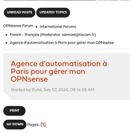
"
UNREAD POSTS
UPDATED TOPICS
OPNsense Forum
►
International Forums
►
French - Français
(Moderator:
slemoal@tiscom.fr
)
►
Agence d'automatisation à Paris pour gérer mon OPNsense
Agence d'automatisation à
Paris pour gérer mon
OPNsense
Started by Eulid, July 07, 2026, 09:14:39 AM
PRINT
1
GO DOWN
Pages